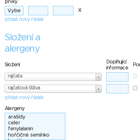
prvky
X
přidat nový řádek
Složení a
alergeny
Doplňující
Složení
Po
informace
rajčata
rajčatová šťáva
přidat nový řádek
Alergeny