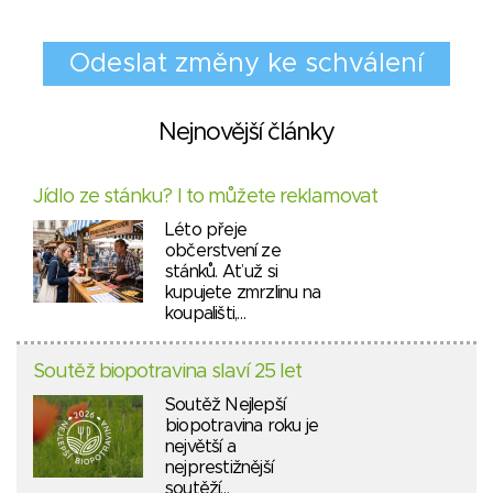
Nejnovější články
Jídlo ze stánku? I to můžete reklamovat
Léto přeje
občerstvení ze
stánků. Ať už si
kupujete zmrzlinu na
koupališti,…
Soutěž biopotravina slaví 25 let
Soutěž Nejlepší
biopotravina roku je
největší a
nejprestižnější
soutěží…