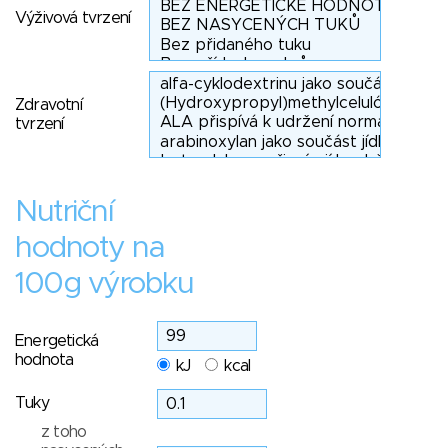
Výživová tvrzení
Zdravotní
tvrzení
Nutriční
hodnoty na
100g výrobku
Energetická
hodnota
kJ
kcal
Tuky
z toho