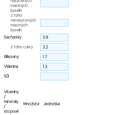
nasycených
mastných
kyselin
z toho
nenasycených
mastných
kyselin
Sacharidy
z toho cukry
Bílkoviny
Vláknina
Sůl
Vitamíny
/
minerály
Množství
Jednotka
/
stopové