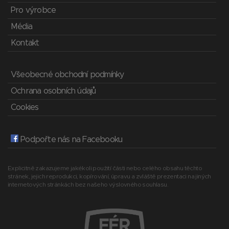
Pro výrobce
Média
Kontakt
Všeobecné obchodní podmínky
Ochrana osobních údajů
Cookies
Podpořte nás na Facebooku
Explicitně zakazujeme jakékoli použití části nebo celého obsahu těchto
stránek, jejich reprodukci, kopírování, úpravu a zvláště prezentaci na jiných
internetových stránkách bez našeho výslovného souhlasu.