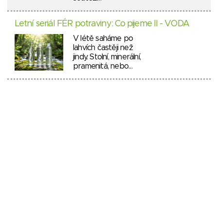
Letní seriál FÉR potraviny: Co pijeme II - VODA
V létě saháme po
lahvích častěji než
jindy. Stolní, minerální,
pramenitá, nebo…