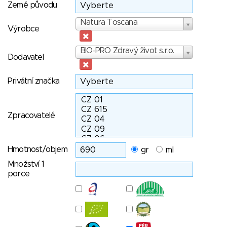
Země původu
Výrobce
Natura Toscana
Výrobce
Dodavatel
BIO-PRO Zdravý život s.r.o.
Dodavatel
Privátní značka
Zpracovatelé
Hmotnost/objem
gr
ml
Množství 1
porce