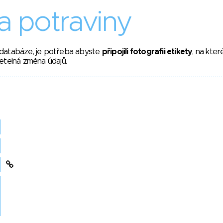
 potraviny
 databáze, je potřeba abyste
připojili fotografii etikety
, na kte
etelná změna údajů.