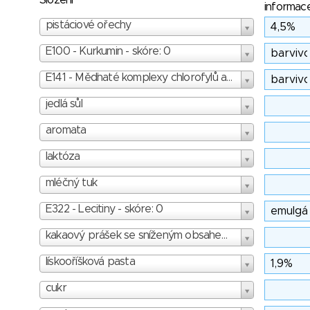
Složení
informac
pistáciové ořechy
E100 - Kurkumin - skóre: 0
E141 - Měďnaté komplexy chlorofylů a chlorofylinů - skóre: 1
jedlá sůl
aromata
laktóza
mléčný tuk
E322 - Lecitiny - skóre: 0
kakaový prášek se sníženým obsahem tuku
lískooříšková pasta
cukr