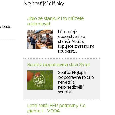
Nejnovější články
Jídlo ze stánku? I to můžete
reklamovat
ré bude
Léto přeje
občerstvení ze
stánků. Ať už si
kupujete zmrzlinu na
koupališti,…
Soutěž biopotravina slaví 25 let
Soutěž Nejlepší
biopotravina roku je
největší a
nejprestižnější
soutěží…
Letní seriál FÉR potraviny: Co
pijeme II - VODA