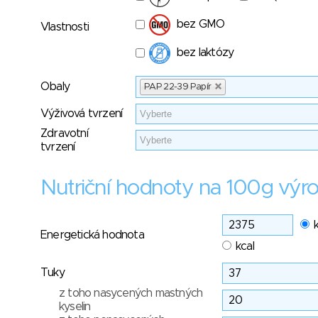
bez GMO
Vlastnosti
bez laktózy
Obaly
PAP 22-39 Papír
Výživová tvrzení
Zdravotní
tvrzení
Nutriční hodnoty na 100g výr
Energetická hodnota
kcal
Tuky
z toho nasycených mastných
kyselin