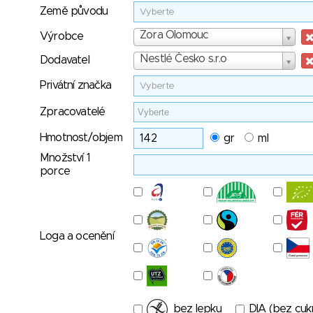
Země původu
Vyberte
Výrobce
Zora Olomouc
Výrobce
Dodavatel
Nestlé Česko s.r.o
Dodavatel
Privátní značka
Vyberte
Zpracovatelé
Hmotnost/objem
gr
ml
Množství 1
porce
Loga a ocenění
bez lepku
DIA (bez cuk