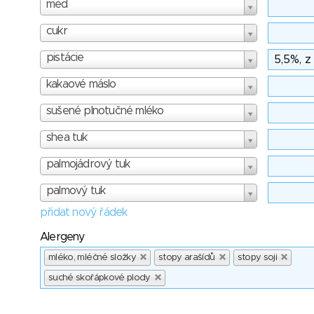
med
cukr
pistácie
kakaové máslo
sušené plnotučné mléko
shea tuk
palmojádrový tuk
palmový tuk
přidat nový řádek
Alergeny
mléko, mléčné složky
stopy arašídů
stopy soji
suché skořápkové plody