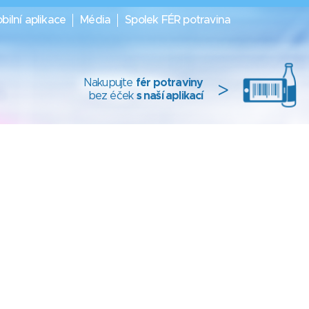
bilní aplikace
Média
Spolek FÉR potravina
Nakupujte
fér potraviny
>
bez éček
s naší aplikací