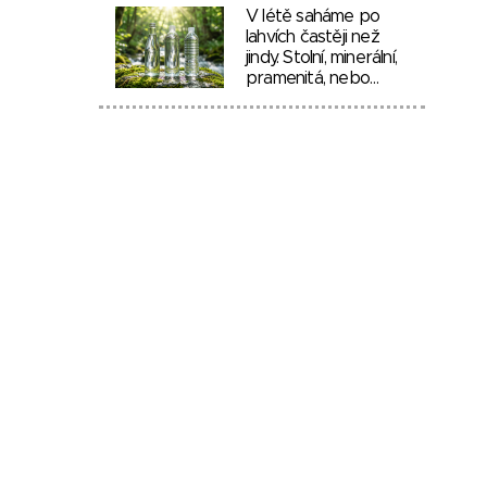
V létě saháme po
lahvích častěji než
jindy. Stolní, minerální,
pramenitá, nebo…