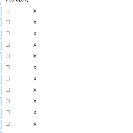
Podřazený
e
X
X
X
X
X
X
X
X
X
X
X