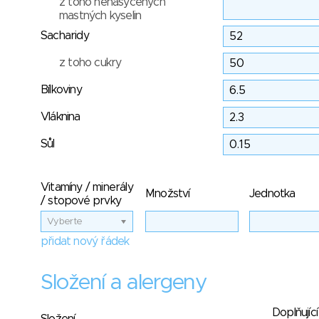
z toho nenasycených
mastných kyselin
Sacharidy
z toho cukry
Bílkoviny
Vláknina
Sůl
Vitamíny / minerály
Množství
Jednotka
/ stopové prvky
Vyberte
přidat nový řádek
Složení a alergeny
Doplňující