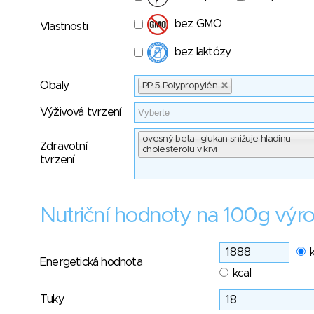
bez GMO
Vlastnosti
bez laktózy
Obaly
PP 5 Polypropylén
Výživová tvrzení
ovesný beta- glukan snižuje hladinu
Zdravotní
cholesterolu v krvi
tvrzení
Nutriční hodnoty na 100g výr
Energetická hodnota
kcal
Tuky