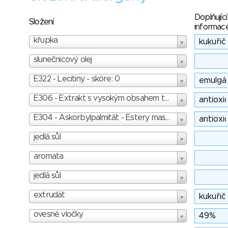
Doplňující
Složení
informac
křupka
slunečnicový olej
E322 - Lecitiny - skóre: 0
E306 - Extrakt s vysokým obsahem tokoferolů - skóre: 0
E304 - Askorbylpalmitát - Estery mastných kyselin s kyselinou askorbovou - skóre: 1
jedlá sůl
aromata
jedlá sůl
extrudát
ovesné vločky