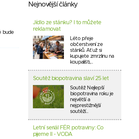
Nejnovější články
Jídlo ze stánku? I to můžete
reklamovat
ré bude
Léto přeje
občerstvení ze
stánků. Ať už si
kupujete zmrzlinu na
koupališti,…
Soutěž biopotravina slaví 25 let
Soutěž Nejlepší
biopotravina roku je
největší a
nejprestižnější
soutěží…
Letní seriál FÉR potraviny: Co
pijeme II - VODA