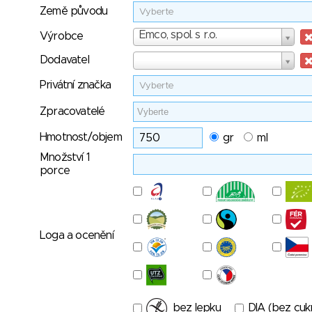
Země původu
Vyberte
Výrobce
Emco, spol. s r.o.
Výrobce
Dodavatel
Dodavatel
Privátní značka
Vyberte
Zpracovatelé
Hmotnost/objem
gr
ml
Množství 1
porce
Loga a ocenění
bez lepku
DIA (bez cuk