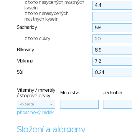
z toho nasycených mastných
kyselin
z toho nenasycených
mastných kyselin
Sacharidy
z toho cukry
Bílkoviny
Vláknina
Sůl
Vitamíny / minerály
Množství
Jednotka
/ stopové prvky
Vyberte
přidat nový řádek
Složení a alergeny