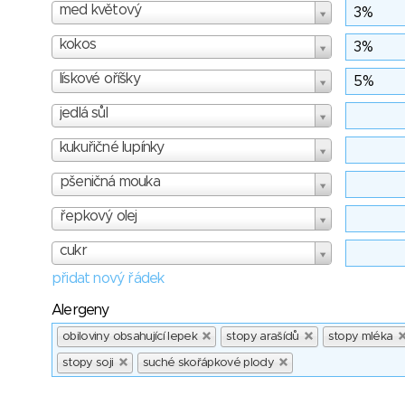
med květový
kokos
lískové oříšky
jedlá sůl
kukuřičné lupínky
pšeničná mouka
řepkový olej
cukr
přidat nový řádek
Alergeny
obiloviny obsahující lepek
stopy arašídů
stopy mléka
stopy soji
suché skořápkové plody