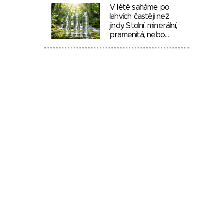
V létě saháme po
lahvích častěji než
jindy. Stolní, minerální,
pramenitá, nebo…