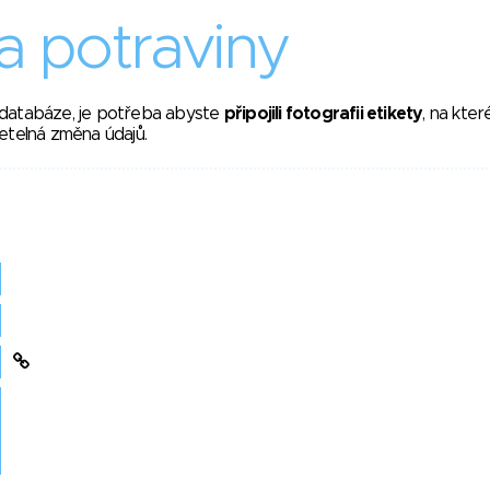
 potraviny
 databáze, je potřeba abyste
připojili fotografii etikety
, na kte
etelná změna údajů.