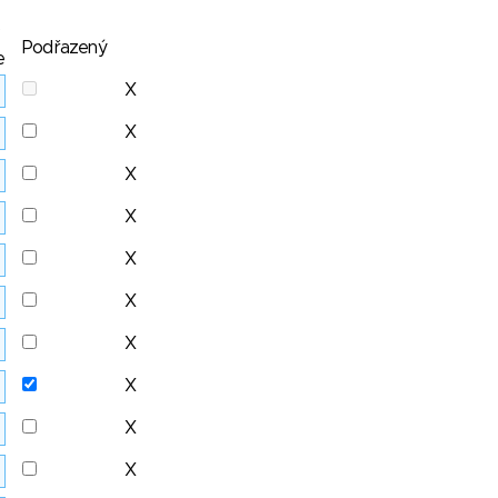
Podřazený
e
X
X
X
X
X
X
X
X
X
X