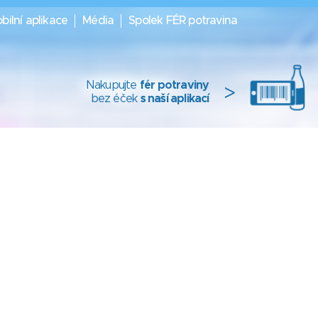
bilní aplikace
Média
Spolek FÉR potravina
Nakupujte
fér potraviny
>
bez éček
s naší aplikací