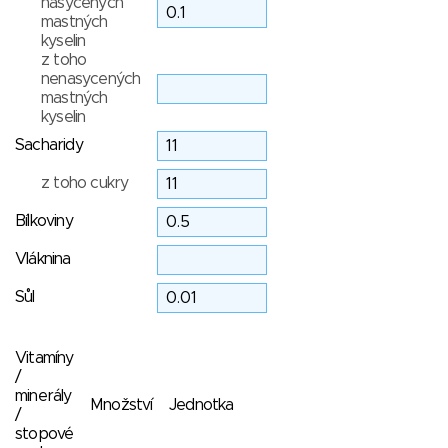
nasycených
mastných
kyselin
z toho
nenasycených
mastných
kyselin
Sacharidy
z toho cukry
Bílkoviny
Vláknina
Sůl
Vitamíny
/
minerály
Množství
Jednotka
/
stopové