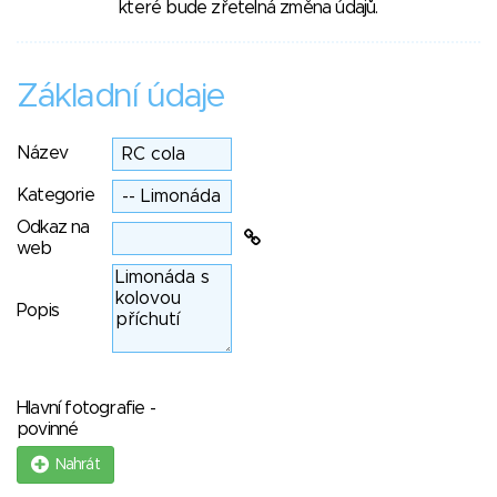
které bude zřetelná změna údajů.
Základní údaje
Název
Kategorie
Odkaz na
web
Popis
Hlavní fotografie -
povinné
Nahrát