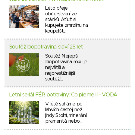
Léto přeje
občerstvení ze
stánků. Ať už si
kupujete zmrzlinu na
koupališti,…
Soutěž biopotravina slaví 25 let
Soutěž Nejlepší
biopotravina roku je
největší a
nejprestižnější
soutěží…
Letní seriál FÉR potraviny: Co pijeme II - VODA
V létě saháme po
lahvích častěji než
jindy. Stolní, minerální,
pramenitá, nebo…