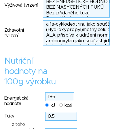
Výživová tvrzení
Zdravotní
tvrzení
Nutriční
hodnoty na
100g výrobku
Energetická
hodnota
kJ
kcal
Tuky
z toho