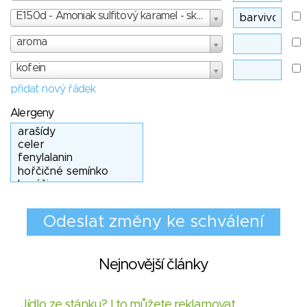
E150d - Amoniak sulfitový karamel - skóre: 3
aroma
kofein
přidat nový řádek
Alergeny
Nejnovější články
Jídlo ze stánku? I to můžete reklamovat