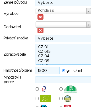
Země původu
Výrobce
Kofola a.s.
Výrobce
Dodavatel
Dodavatel
Privátní značka
Zpracovatelé
Hmotnost/objem
gr
ml
Množství 1
porce