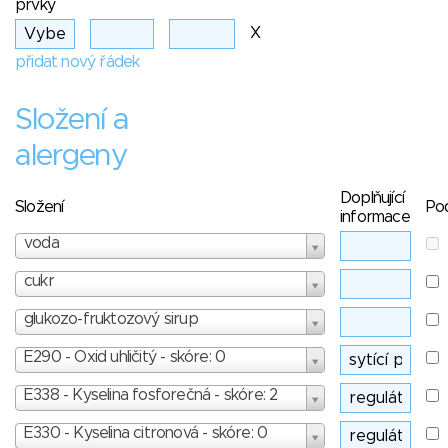
prvky
X
přidat nový řádek
Složení a
alergeny
Doplňující
Složení
Po
informace
voda
cukr
glukozo-fruktozový sirup
E290 - Oxid uhličitý - skóre: 0
E338 - Kyselina fosforečná - skóre: 2
E330 - Kyselina citronová - skóre: 0