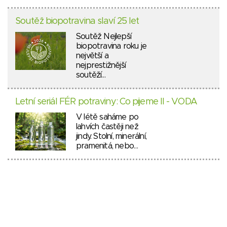
Soutěž biopotravina slaví 25 let
Soutěž Nejlepší
biopotravina roku je
největší a
nejprestižnější
soutěží…
Letní seriál FÉR potraviny: Co pijeme II - VODA
V létě saháme po
lahvích častěji než
jindy. Stolní, minerální,
pramenitá, nebo…