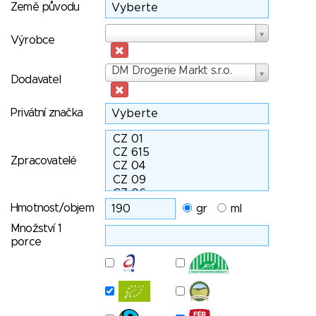
Země původu
Výrobce
Výrobce
Dodavatel
DM Drogerie Markt s.r.o.
Dodavatel
Privátní značka
Zpracovatelé
Hmotnost/objem
gr
ml
Množství 1
porce