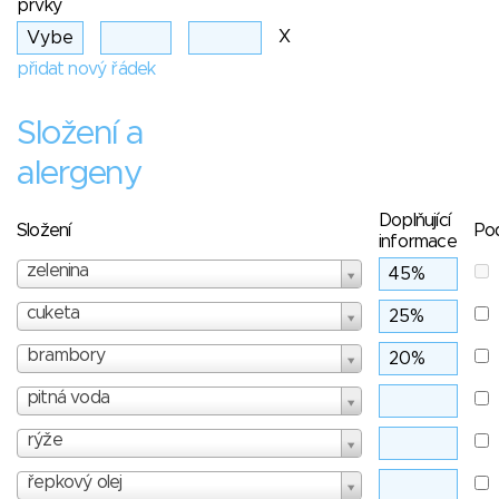
prvky
X
přidat nový řádek
Složení a
alergeny
Doplňující
Složení
Po
informace
zelenina
cuketa
brambory
pitná voda
rýže
řepkový olej