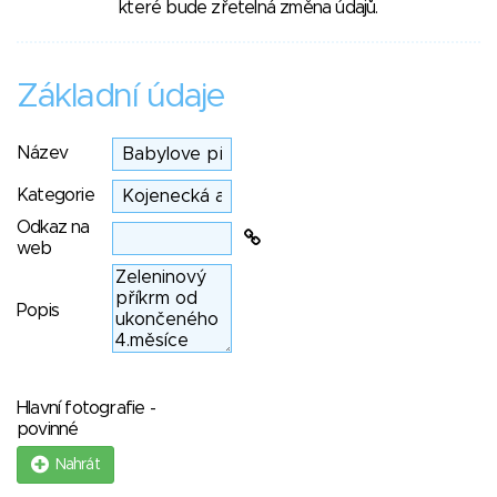
které bude zřetelná změna údajů.
Základní údaje
Název
Kategorie
Odkaz na
web
Popis
Hlavní fotografie -
povinné
Nahrát