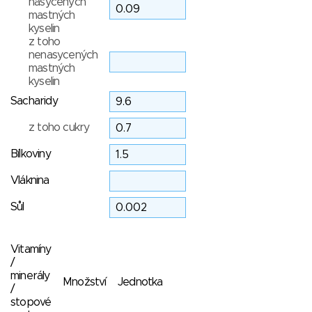
nasycených
mastných
kyselin
z toho
nenasycených
mastných
kyselin
Sacharidy
z toho cukry
Bílkoviny
Vláknina
Sůl
Vitamíny
/
minerály
Množství
Jednotka
/
stopové