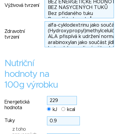
Výživová tvrzení
Zdravotní
tvrzení
Nutriční
hodnoty na
100g výrobku
Energetická
hodnota
kJ
kcal
Tuky
z toho