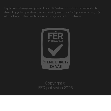
Explicitně zakazujeme jakékoli použití části nebo celého obsahu těchto
stránek, jejich reprodukci, kopírování, úpravu a zvláště prezentaci na jiných
internetových stránkách bez našeho výslovného souhlasu.
Copyright ©
FÉR potravina 2026