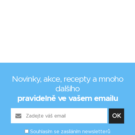
Novinky, akce, recepty a mnoho
dalšího
pravidelně ve vašem emailu
Souhlasím se zasíláním newsletterů