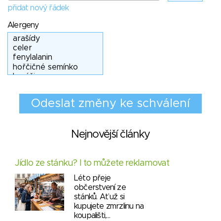
přidat nový řádek
Alergeny
Nejnovější články
Jídlo ze stánku? I to můžete reklamovat
Léto přeje
občerstvení ze
stánků. Ať už si
kupujete zmrzlinu na
koupališti,…