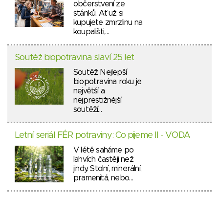
občerstvení ze
stánků. Ať už si
kupujete zmrzlinu na
koupališti,…
Soutěž biopotravina slaví 25 let
Soutěž Nejlepší
biopotravina roku je
největší a
nejprestižnější
soutěží…
Letní seriál FÉR potraviny: Co pijeme II - VODA
V létě saháme po
lahvích častěji než
jindy. Stolní, minerální,
pramenitá, nebo…