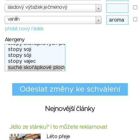
sladový výtažek ječmenový
vanilín
přidat nový řádek
Alergeny
Nejnovější články
Jídlo ze stánku? I to můžete reklamovat
Léto přeje