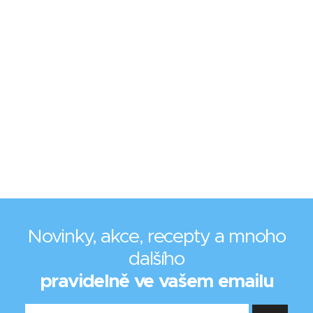
Novinky, akce, recepty a mnoho
dalšího
pravidelně ve vašem emailu