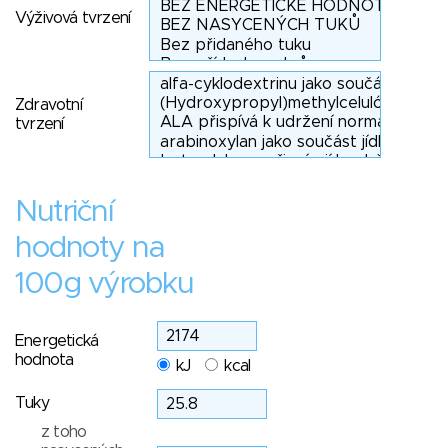
Výživová tvrzení
Zdravotní
tvrzení
Nutriční
hodnoty na
100g výrobku
Energetická
hodnota
kJ
kcal
Tuky
z toho