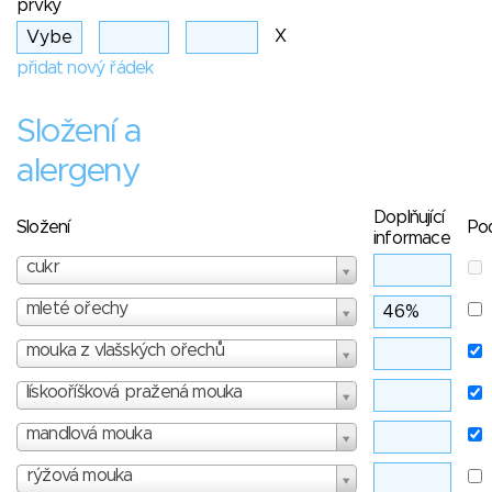
prvky
X
přidat nový řádek
Složení a
alergeny
Doplňující
Složení
Po
informace
cukr
mleté ořechy
mouka z vlašských ořechů
lískooříšková pražená mouka
mandlová mouka
rýžová mouka