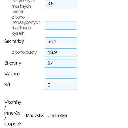
nasycených
mastných
kyselin
z toho
nenasycených
mastných
kyselin
Sacharidy
z toho cukry
Bílkoviny
Vláknina
Sůl
Vitamíny
/
minerály
Množství
Jednotka
/
stopové