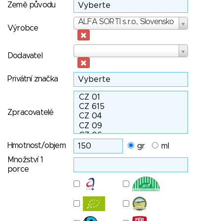
Země původu
Výrobce
ALFA SORTI s.r.o., Slovensko
Výrobce
Dodavatel
Dodavatel
Privátní značka
Zpracovatelé
Hmotnost/objem
gr
ml
Množství 1
porce