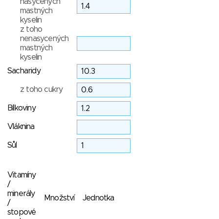
nasycených
mastných
kyselin
z toho
nenasycených
mastných
kyselin
Sacharidy
z toho cukry
Bílkoviny
Vláknina
Sůl
Vitamíny
/
minerály
Množství
Jednotka
/
stopové