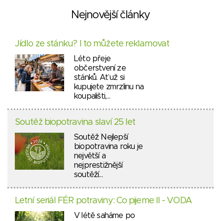
Nejnovější články
Jídlo ze stánku? I to můžete reklamovat
Léto přeje
občerstvení ze
stánků. Ať už si
kupujete zmrzlinu na
koupališti,…
Soutěž biopotravina slaví 25 let
Soutěž Nejlepší
biopotravina roku je
největší a
nejprestižnější
soutěží…
Letní seriál FÉR potraviny: Co pijeme II - VODA
V létě saháme po