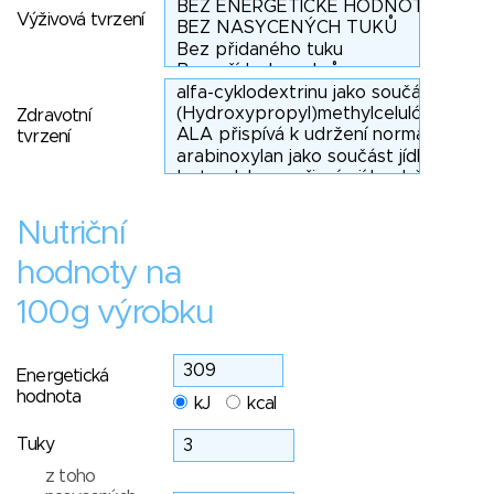
Výživová tvrzení
Zdravotní
tvrzení
Nutriční
hodnoty na
100g výrobku
Energetická
hodnota
kJ
kcal
Tuky
z toho