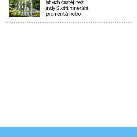
lahvích častěji než
jindy. Stolní, minerální,
pramenitá, nebo…