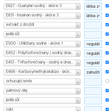
E627 - Guanylan sodný - skóre: 3
E631 - Inosinan sodný - skóre: 3
extrakt z droždí
jedlá sůl
E500 - Uhličitany sodné - skóre: 1
E452 - Polyfosforečnany ( sodný, draselný a vápenatý ) - skóre: 3
E451 - Trifosforečnany - sodný a draselný - skóre: 3
E466 - Karboxymethylcelulóza - skóre: 1
ochucující směs
palmový olej
jedlá sůl
cukr