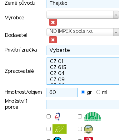
Země původu
Výrobce
Výrobce
Dodavatel
ND IMPEX spol.s r.o.
Dodavatel
Privátní značka
Zpracovatelé
Hmotnost/objem
gr
ml
Množství 1
porce