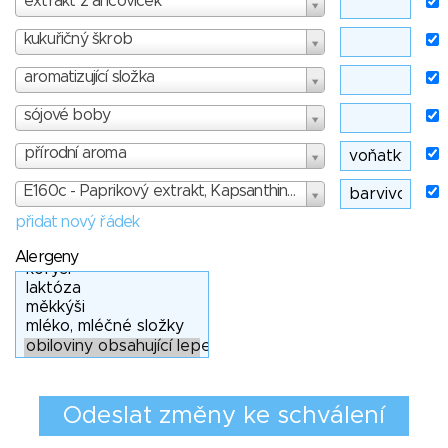
extrakt z ančoviček
kukuřičný škrob
aromatizující složka
sójové boby
přírodní aroma
E160c - Paprikový extrakt, Kapsanthin, Kapsorubin - skóre: 0
přidat nový řádek
Alergeny