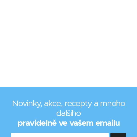
Novinky, akce, recepty a mnoho
dalšího
pravidelně ve vašem emailu