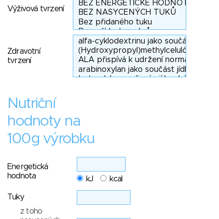
Výživová tvrzení
Zdravotní
tvrzení
Nutriční
hodnoty na
100g výrobku
Energetická
hodnota
kJ
kcal
Tuky
z toho