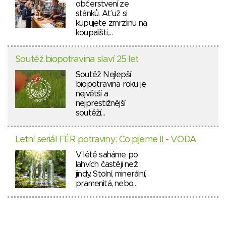
občerstvení ze
stánků. Ať už si
kupujete zmrzlinu na
koupališti,…
Soutěž biopotravina slaví 25 let
Soutěž Nejlepší
biopotravina roku je
největší a
nejprestižnější
soutěží…
Letní seriál FÉR potraviny: Co pijeme II - VODA
V létě saháme po
lahvích častěji než
jindy. Stolní, minerální,
pramenitá, nebo…