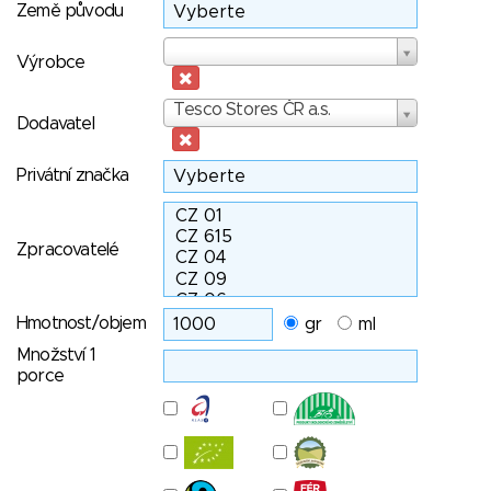
Země původu
Výrobce
Výrobce
Dodavatel
Tesco Stores ČR a.s.
Dodavatel
Privátní značka
Zpracovatelé
Hmotnost/objem
gr
ml
Množství 1
porce