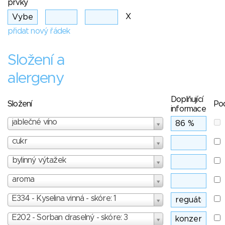
prvky
X
přidat nový řádek
Složení a
alergeny
Doplňující
Složení
Po
informace
jablečné víno
cukr
bylinný výtažek
aroma
E334 - Kyselina vinná - skóre: 1
E202 - Sorban draselný - skóre: 3