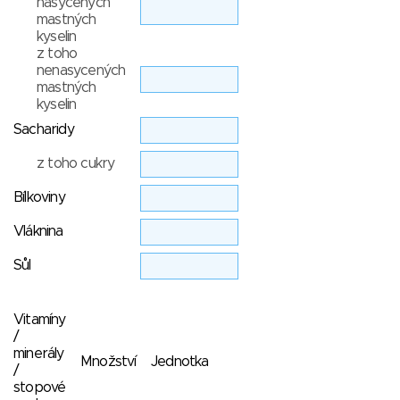
nasycených
mastných
kyselin
z toho
nenasycených
mastných
kyselin
Sacharidy
z toho cukry
Bílkoviny
Vláknina
Sůl
Vitamíny
/
minerály
Množství
Jednotka
/
stopové