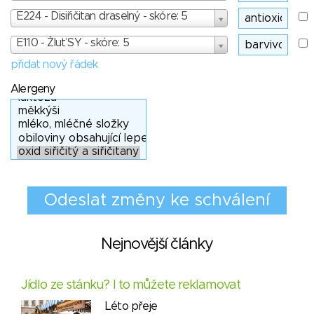
E224 - Disiřičitan draselný - skóre: 5
E110 - Žluť SY - skóre: 5
přidat nový řádek
Alergeny
Nejnovější články
Jídlo ze stánku? I to můžete reklamovat
Léto přeje