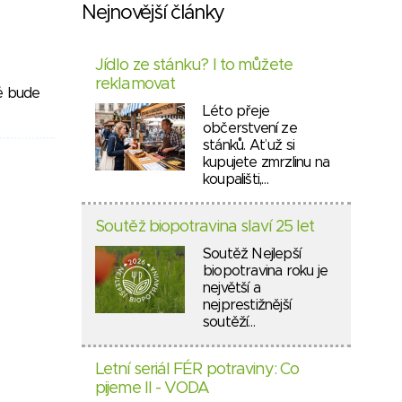
Nejnovější články
Jídlo ze stánku? I to můžete
reklamovat
ré bude
Léto přeje
občerstvení ze
stánků. Ať už si
kupujete zmrzlinu na
koupališti,…
Soutěž biopotravina slaví 25 let
Soutěž Nejlepší
biopotravina roku je
největší a
nejprestižnější
soutěží…
Letní seriál FÉR potraviny: Co
pijeme II - VODA