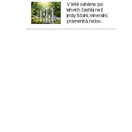
V létě saháme po
lahvích častěji než
jindy. Stolní, minerální,
pramenitá, nebo…