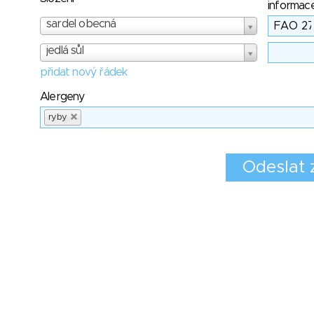
informac
sardel obecná
jedlá sůl
přidat nový řádek
Alergeny
ryby