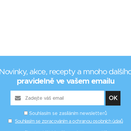
Novinky, akce, recepty a mnoho dalšíh
pravidelně ve vašem emailu
Souhlasím se zasíláním newsletterů
Souhlasím se zpracováním a ochranou osobních údajů