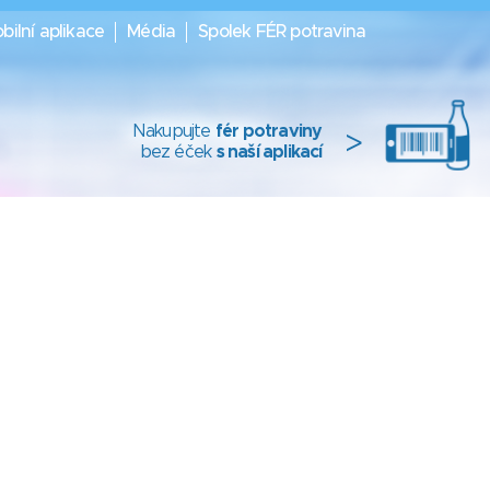
bilní aplikace
Média
Spolek FÉR potravina
Nakupujte
fér potraviny
>
bez éček
s naší aplikací