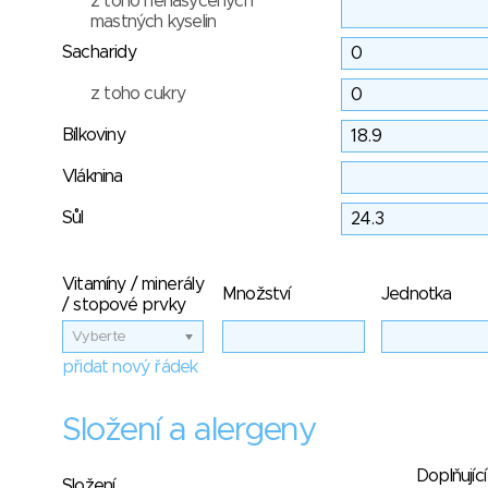
z toho nenasycených
mastných kyselin
Sacharidy
z toho cukry
Bílkoviny
Vláknina
Sůl
Vitamíny / minerály
Množství
Jednotka
/ stopové prvky
Vyberte
přidat nový řádek
Složení a alergeny
Doplňující
Složení