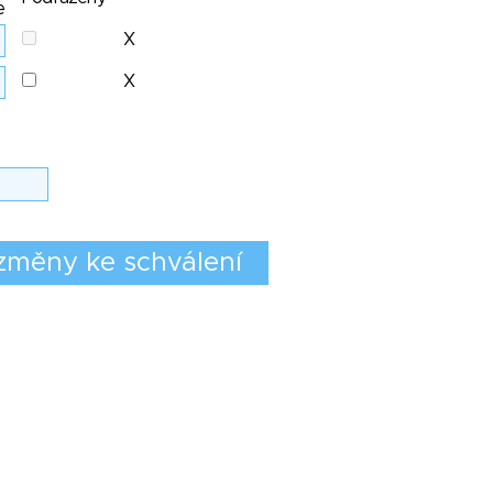
e
X
X