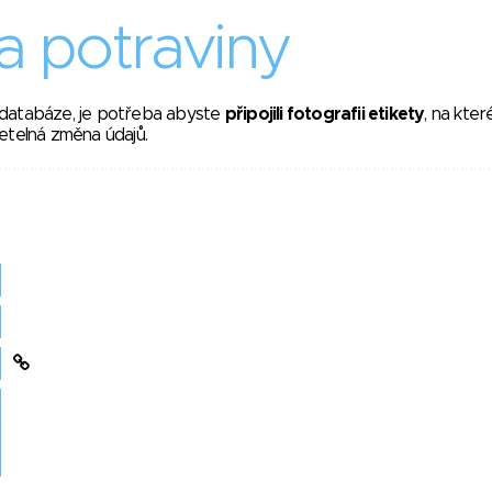
 potraviny
 databáze, je potřeba abyste
připojili fotografii etikety
, na kte
etelná změna údajů.