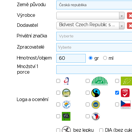
Země původu
Česká republika
Výrobce
Výrobce
Dodavatel
Bidvest Czech Republic s. r. o.
Dodavatel
Privátní značka
Vyberte
Zpracovatelé
Hmotnost/objem
gr
ml
Množství 1
porce
Loga a ocenění
bez lepku
DIA (bez cuk