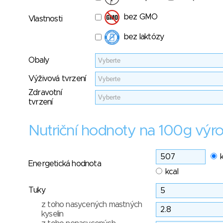
bez GMO
Vlastnosti
bez laktózy
Obaly
Výživová tvrzení
Zdravotní
tvrzení
Nutriční hodnoty na 100g výr
Energetická hodnota
kcal
Tuky
z toho nasycených mastných
kyselin