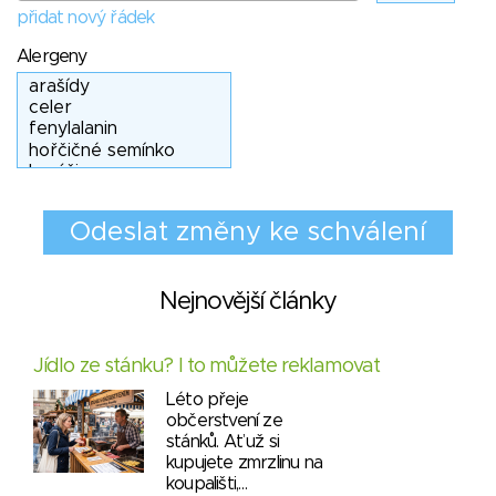
přidat nový řádek
Alergeny
Nejnovější články
Jídlo ze stánku? I to můžete reklamovat
Léto přeje
občerstvení ze
stánků. Ať už si
kupujete zmrzlinu na
koupališti,…