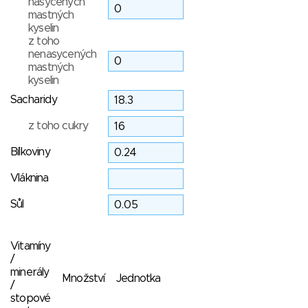
nasycených
mastných
kyselin
z toho
nenasycených
mastných
kyselin
Sacharidy
z toho cukry
Bílkoviny
Vláknina
Sůl
Vitamíny
/
minerály
Množství
Jednotka
/
stopové