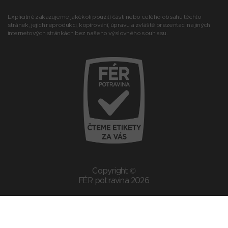
Explicitně zakazujeme jakékoli použití části nebo celého obsahu těchto
stránek, jejich reprodukci, kopírování, úpravu a zvláště prezentaci na jiných
internetových stránkách bez našeho výslovného souhlasu.
Copyright ©
FÉR potravina 2026