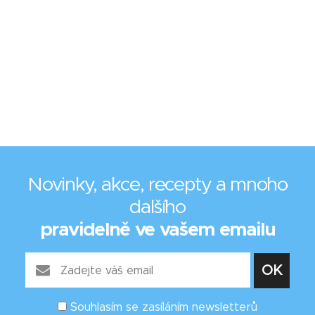
Novinky, akce, recepty a mnoho
dalšího
pravidelně ve vašem emailu
Souhlasím se zasíláním newsletterů