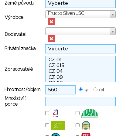
Země původu
Výrobce
Fructo Sliven JSC
Výrobce
Dodavatel
Dodavatel
Privátní značka
Zpracovatelé
Hmotnost/objem
gr
ml
Množství 1
porce