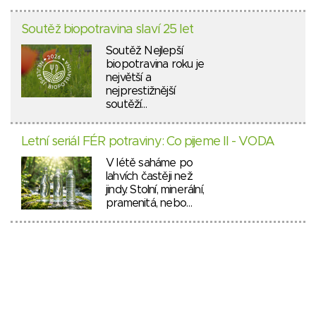
Soutěž biopotravina slaví 25 let
Soutěž Nejlepší
biopotravina roku je
největší a
nejprestižnější
soutěží…
Letní seriál FÉR potraviny: Co pijeme II - VODA
V létě saháme po
lahvích častěji než
jindy. Stolní, minerální,
pramenitá, nebo…