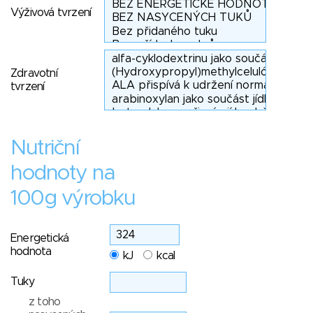
Výživová tvrzení
Zdravotní
tvrzení
Nutriční
hodnoty na
100g výrobku
Energetická
hodnota
kJ
kcal
Tuky
z toho