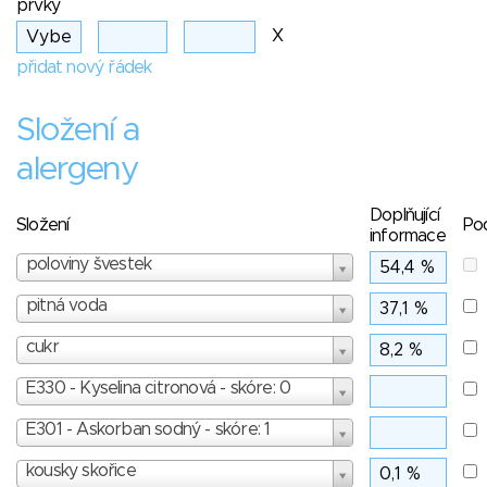
prvky
X
přidat nový řádek
Složení a
alergeny
Doplňující
Složení
Po
informace
poloviny švestek
pitná voda
cukr
E330 - Kyselina citronová - skóre: 0
E301 - Askorban sodný - skóre: 1
kousky skořice