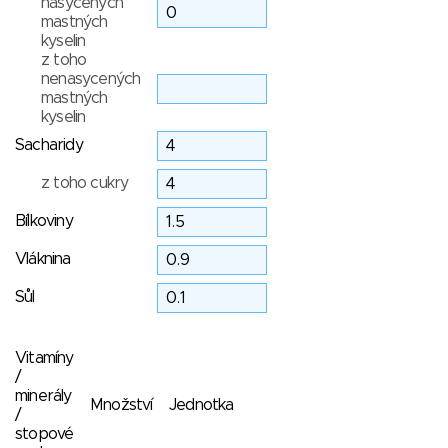
nasycených
mastných
kyselin
z toho
nenasycených
mastných
kyselin
Sacharidy
z toho cukry
Bílkoviny
Vláknina
Sůl
Vitamíny
/
minerály
Množství
Jednotka
/
stopové