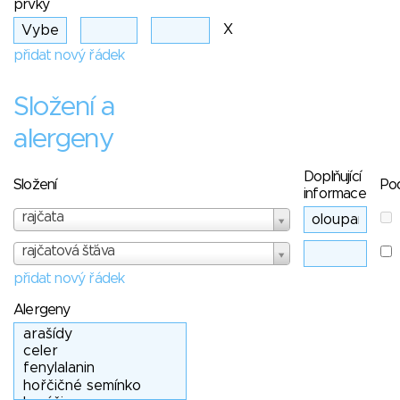
prvky
X
přidat nový řádek
Složení a
alergeny
Doplňující
Složení
Po
informace
rajčata
rajčatová šťáva
přidat nový řádek
Alergeny