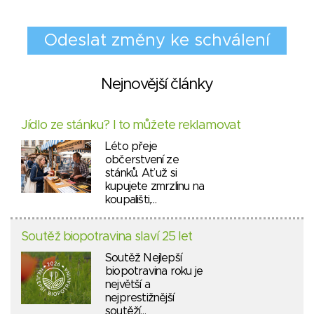
Nejnovější články
Jídlo ze stánku? I to můžete reklamovat
Léto přeje
občerstvení ze
stánků. Ať už si
kupujete zmrzlinu na
koupališti,…
Soutěž biopotravina slaví 25 let
Soutěž Nejlepší
biopotravina roku je
největší a
nejprestižnější
soutěží…