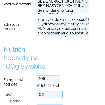
Výživová tvrzení
Zdravotní
tvrzení
Nutriční
hodnoty na
100g výrobku
Energetická
hodnota
kJ
kcal
Tuky
z toho