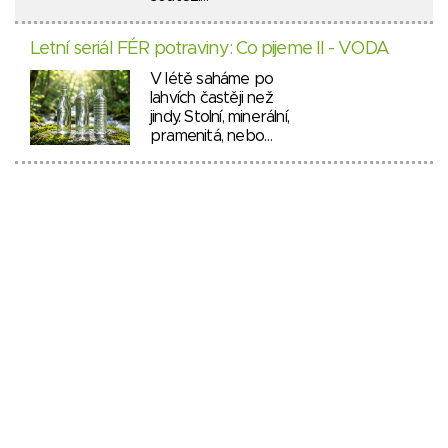
Letní seriál FÉR potraviny: Co pijeme II - VODA
V létě saháme po
lahvích častěji než
jindy. Stolní, minerální,
pramenitá, nebo…