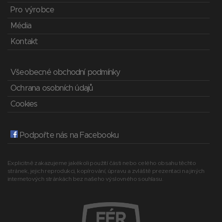
Pro výrobce
Média
Kontakt
Všeobecné obchodní podmínky
Ochrana osobních údajů
Cookies
Podpořte nás na Facebooku
Explicitně zakazujeme jakékoli použití části nebo celého obsahu těchto
stránek, jejich reprodukci, kopírování, úpravu a zvláště prezentaci na jiných
internetových stránkách bez našeho výslovného souhlasu.