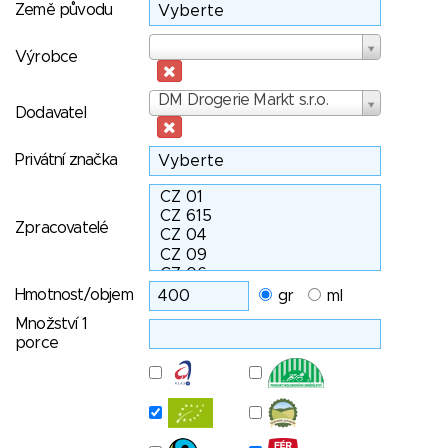
Země původu
Výrobce
Výrobce
Dodavatel
DM Drogerie Markt s.r.o.
Dodavatel
Privátní značka
Zpracovatelé
Hmotnost/objem
gr
ml
Množství 1
porce