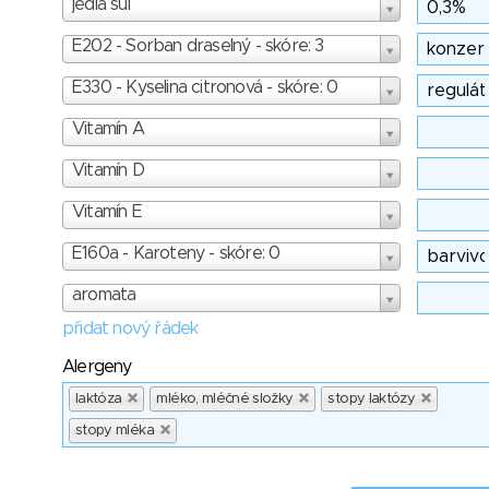
jedlá sůl
E202 - Sorban draselný - skóre: 3
E330 - Kyselina citronová - skóre: 0
Vitamín A
Vitamín D
Vitamín E
E160a - Karoteny - skóre: 0
aromata
přidat nový řádek
Alergeny
laktóza
mléko, mléčné složky
stopy laktózy
stopy mléka