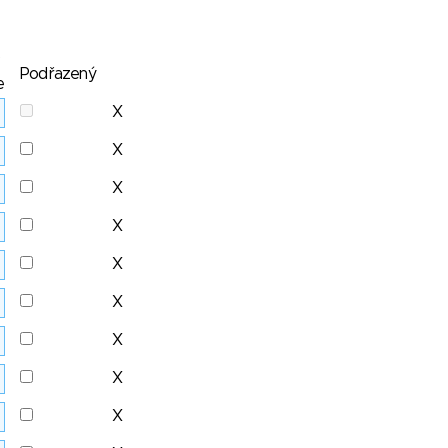
Podřazený
e
X
X
X
X
X
X
X
X
X