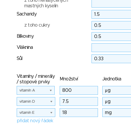
z toho nenasycených
mastných kyselin
Sacharidy
z toho cukry
Bílkoviny
Vláknina
Sůl
Vitamíny / minerály
Množství
Jednotka
/ stopové prvky
vitamín A
vitamin D
vitamín E
přidat nový řádek