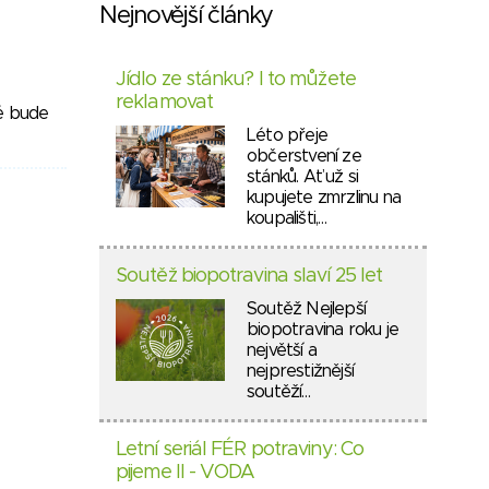
Nejnovější články
Jídlo ze stánku? I to můžete
reklamovat
ré bude
Léto přeje
občerstvení ze
stánků. Ať už si
kupujete zmrzlinu na
koupališti,…
Soutěž biopotravina slaví 25 let
Soutěž Nejlepší
biopotravina roku je
největší a
nejprestižnější
soutěží…
Letní seriál FÉR potraviny: Co
pijeme II - VODA