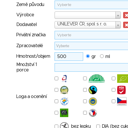
Země původu
Vyberte
Výrobce
Výrobce
Dodavatel
UNILEVER ČR, spol. s r. o.
Dodavatel
Privátní značka
Vyberte
Zpracovatelé
Hmotnost/objem
gr
ml
Množství 1
porce
Loga a ocenění
bez lepku
DIA (bez cuk