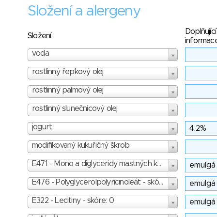
Složení a alergeny
Doplňující
Složení
informac
voda
rostlinný řepkový olej
rostlinný palmový olej
rostlinný slunečnicový olej
jogurt
modifikovaný kukuřičný škrob
E471 - Mono a diglyceridy mastných kyselin - skóre: 1
E476 - Polyglycerolpolyricinoleát - skóre: 3
E322 - Lecitiny - skóre: 0