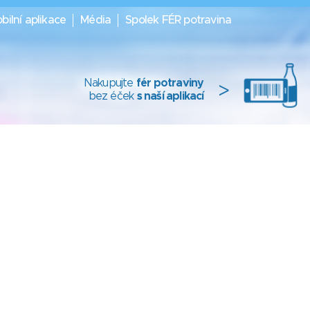
bilní aplikace
Média
Spolek FÉR potravina
Nakupujte
fér potraviny
>
bez éček
s naší aplikací