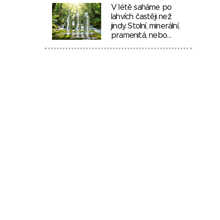
V létě saháme po
lahvích častěji než
jindy. Stolní, minerální,
pramenitá, nebo…