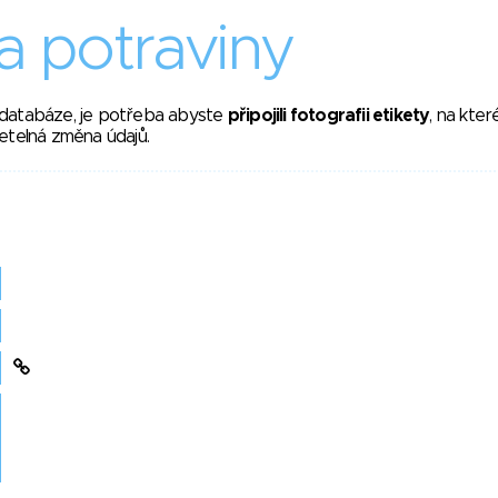
 potraviny
 databáze, je potřeba abyste
připojili fotografii etikety
, na kte
etelná změna údajů.