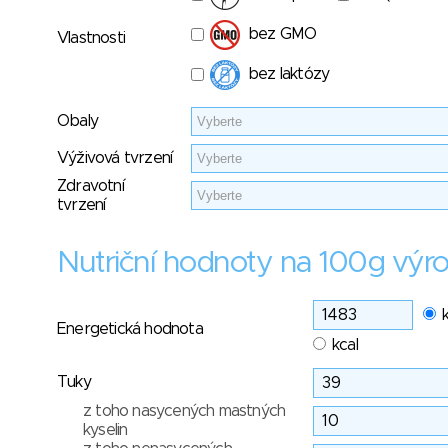
bez GMO
Vlastnosti
bez laktózy
Obaly
Výživová tvrzení
Zdravotní
tvrzení
Nutriční hodnoty na 100g výr
Energetická hodnota
kcal
Tuky
z toho nasycených mastných
kyselin