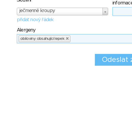
Složení
informac
ječmenné kroupy
přidat nový řádek
Alergeny
obiloviny obsahující lepek