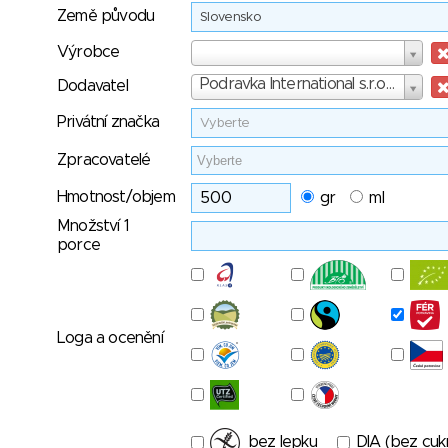
Země původu
Slovensko
Výrobce
Výrobce
Dodavatel
Podravka International s.r.o. Zvolen
Dodavatel
Privátní značka
Vyberte
Zpracovatelé
Hmotnost/objem
gr
ml
Množství 1
porce
Loga a ocenění
bez lepku
DIA (bez cuk