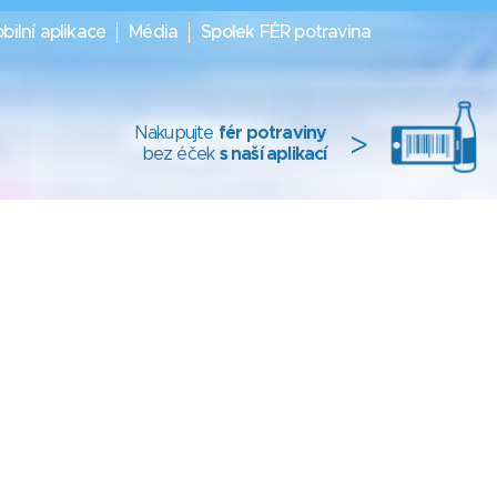
bilní aplikace
Média
Spolek FÉR potravina
Nakupujte
fér potraviny
>
bez éček
s naší aplikací