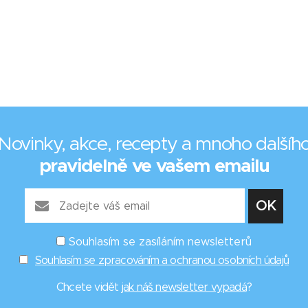
Novinky, akce, recepty a mnoho dalšíh
pravidelně ve vašem emailu
Souhlasím se zasíláním newsletterů
Souhlasím se zpracováním a ochranou osobních údajů
Chcete vidět
jak náš newsletter vypadá
?