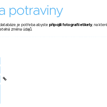
 potraviny
 databáze, je potřeba abyste
připojili fotografii etikety
, na kte
etelná změna údajů.