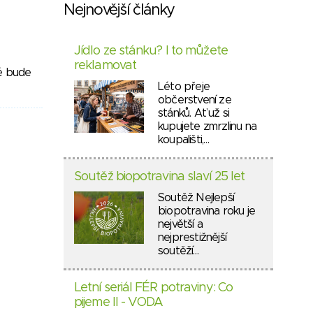
Nejnovější články
Jídlo ze stánku? I to můžete
reklamovat
ré bude
Léto přeje
občerstvení ze
stánků. Ať už si
kupujete zmrzlinu na
koupališti,…
Soutěž biopotravina slaví 25 let
Soutěž Nejlepší
biopotravina roku je
největší a
nejprestižnější
soutěží…
Letní seriál FÉR potraviny: Co
pijeme II - VODA