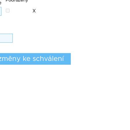
Podřazený
e
X