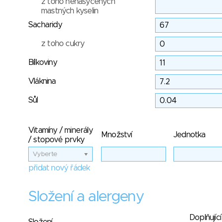
z toho nenasycených
mastných kyselin
Sacharidy
z toho cukry
Bílkoviny
Vláknina
Sůl
Vitamíny / minerály
Množství
Jednotka
/ stopové prvky
Vyberte
přidat nový řádek
Složení a alergeny
Doplňující