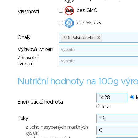
bez GMO
Vlastnosti
bez laktózy
Obaly
PP 5 Polypropylén
Výživová tvrzení
Zdravotní
tvrzení
Nutriční hodnoty na 100g výr
Energetická hodnota
kcal
Tuky
z toho nasycených mastných
kyselin