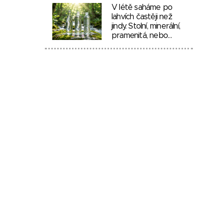
V létě saháme po
lahvích častěji než
jindy. Stolní, minerální,
pramenitá, nebo…