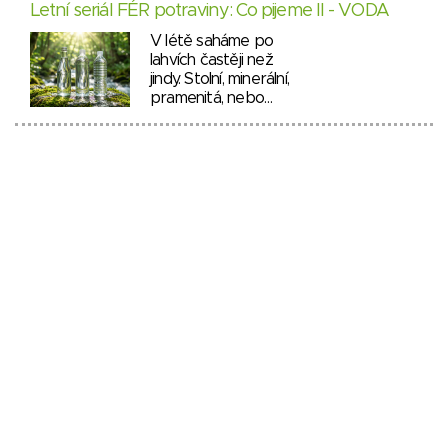
Letní seriál FÉR potraviny: Co pijeme II - VODA
V létě saháme po
lahvích častěji než
jindy. Stolní, minerální,
pramenitá, nebo…