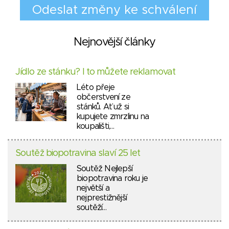
Nejnovější články
Jídlo ze stánku? I to můžete reklamovat
Léto přeje
občerstvení ze
stánků. Ať už si
kupujete zmrzlinu na
koupališti,…
Soutěž biopotravina slaví 25 let
Soutěž Nejlepší
biopotravina roku je
největší a
nejprestižnější
soutěží…