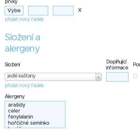
prvky
X
přidat nový řádek
Složení a
alergeny
Doplňující
Složení
Po
informace
jedlé kaštany
přidat nový řádek
Alergeny