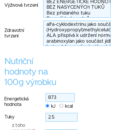
Výživová tvrzení
Zdravotní
tvrzení
Nutriční
hodnoty na
100g výrobku
Energetická
hodnota
kJ
kcal
Tuky
z toho