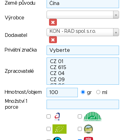
Země původu
Výrobce
Výrobce
Dodavatel
KON - RAD spol. s.r.o.
Dodavatel
Privátní značka
Zpracovatelé
Hmotnost/objem
gr
ml
Množství 1
porce