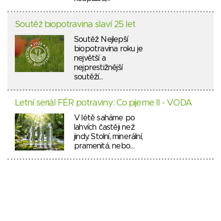
Soutěž biopotravina slaví 25 let
Soutěž Nejlepší
biopotravina roku je
největší a
nejprestižnější
soutěží…
Letní seriál FÉR potraviny: Co pijeme II - VODA
V létě saháme po
lahvích častěji než
jindy. Stolní, minerální,
pramenitá, nebo…