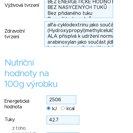
Výživová tvrzení
Zdravotní
tvrzení
Nutriční
hodnoty na
100g výrobku
Energetická
hodnota
kJ
kcal
Tuky
z toho