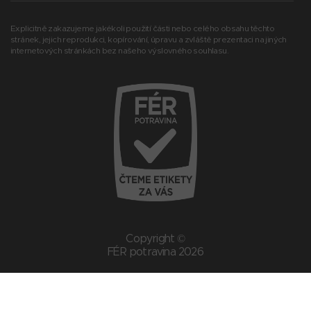
Explicitně zakazujeme jakékoli použití části nebo celého obsahu těchto
stránek, jejich reprodukci, kopírování, úpravu a zvláště prezentaci na jiných
internetových stránkách bez našeho výslovného souhlasu.
Copyright ©
FÉR potravina 2026