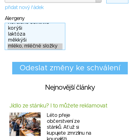
přidat nový řádek
Alergeny
Nejnovější články
Jídlo ze stánku? I to můžete reklamovat
Léto přeje
občerstvení ze
stánků. Ať už si
kupujete zmrzlinu na
koupališti,…