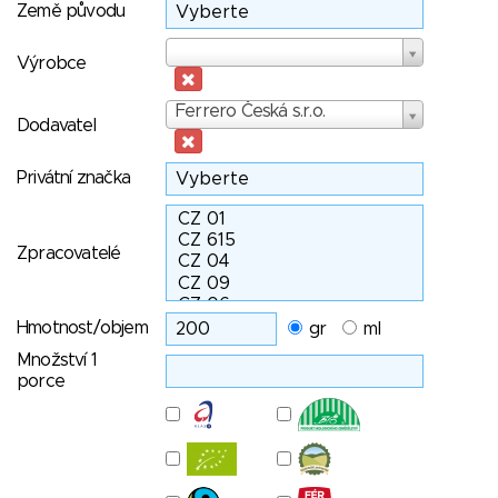
Země původu
Výrobce
Výrobce
Dodavatel
Ferrero Česká s.r.o.
Dodavatel
Privátní značka
Zpracovatelé
Hmotnost/objem
gr
ml
Množství 1
porce