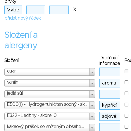
prvky
X
přidat nový řádek
Složení a
alergeny
Doplňující
Složení
Po
informace
cukr
vanilín
jedlá sůl
E500(ii) - Hydrogenuhličitan sodný - skóre: 1
E322 - Lecitiny - skóre: 0
kakaový prášek se sníženým obsahem tuku