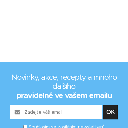
Novinky, akce, recepty a mnoho
dalšího
pravidelně ve vašem emailu
Souhlasím se zasíláním newsletterů