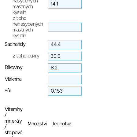
nasycených
mastných
kyselin
z toho
nenasycených
mastných
kyselin
Sacharidy
z toho cukry
Bílkoviny
Vláknina
Sůl
Vitamíny
/
minerály
Množství
Jednotka
/
stopové