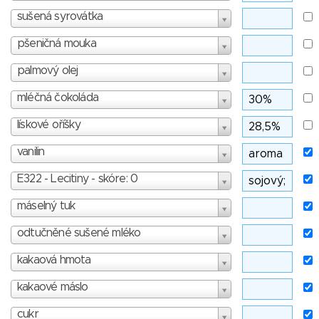
sušená syrovátka
pšeničná mouka
palmový olej
mléčná čokoláda
lískové oříšky
vanilin
E322 - Lecitiny - skóre: 0
máselný tuk
odtučněné sušené mléko
kakaová hmota
kakaové máslo
cukr