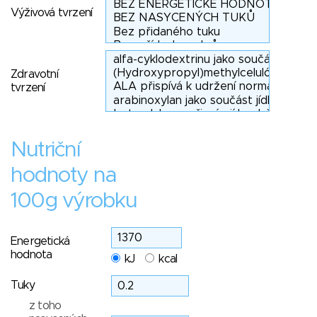
Výživová tvrzení
Zdravotní
tvrzení
Nutriční
hodnoty na
100g výrobku
Energetická
hodnota
kJ
kcal
Tuky
z toho