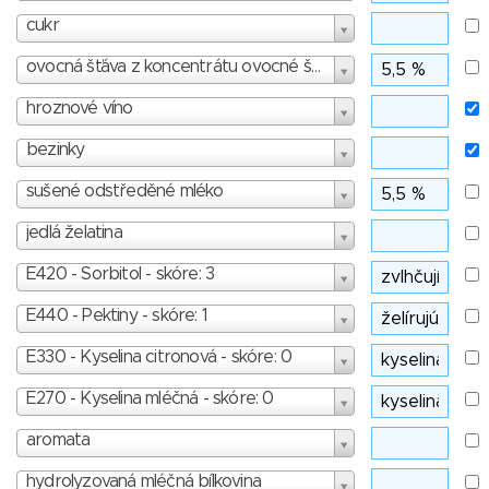
cukr
ovocná šťáva z koncentrátu ovocné šťávy
hroznové víno
bezinky
sušené odstředěné mléko
jedlá želatina
E420 - Sorbitol - skóre: 3
E440 - Pektiny - skóre: 1
E330 - Kyselina citronová - skóre: 0
E270 - Kyselina mléčná - skóre: 0
aromata
hydrolyzovaná mléčná bílkovina