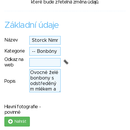
které bude zřetelná změna údajů.
Základní údaje
Název
Kategorie
Odkaz na
web
Popis
Hlavní fotografie -
povinné
Nahrát