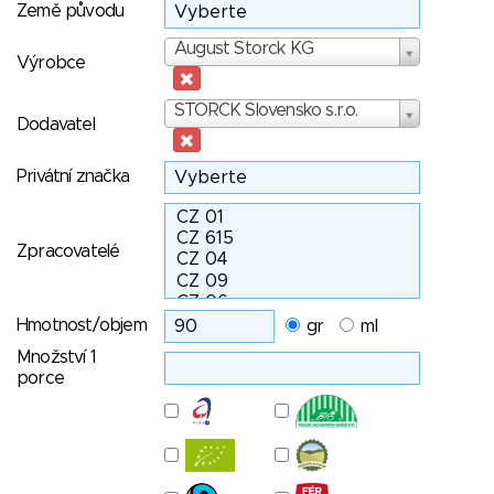
Země původu
Výrobce
August Storck KG
Výrobce
Dodavatel
STORCK Slovensko s.r.o.
Dodavatel
Privátní značka
Zpracovatelé
Hmotnost/objem
gr
ml
Množství 1
porce