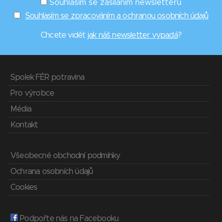
Souhlasím se zasíláním newsletterů
Souhlasím se zpracováním a ochranou osobních údajů
Chcete vidět
jak náš newsletter vypadá
?
Spolek FÉR potravina
Pro výrobce
Média
Kontakt
Všeobecné obchodní podmínky
Ochrana osobních údajů
Cookies
Podpořte nás na Facebooku