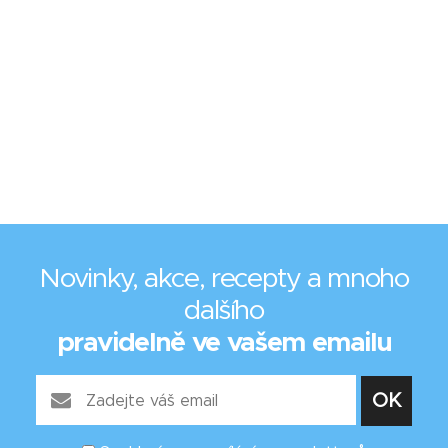
Novinky, akce, recepty a mnoho
dalšího
pravidelně ve vašem emailu