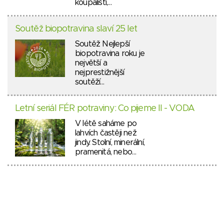
koupališti,…
Soutěž biopotravina slaví 25 let
Soutěž Nejlepší
biopotravina roku je
největší a
nejprestižnější
soutěží…
Letní seriál FÉR potraviny: Co pijeme II - VODA
V létě saháme po
lahvích častěji než
jindy. Stolní, minerální,
pramenitá, nebo…