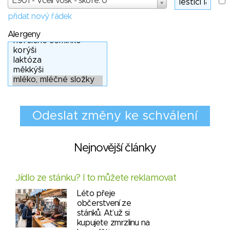
E901 - Včelí vosk - skóre: 0
přidat nový řádek
Alergeny
Nejnovější články
Jídlo ze stánku? I to můžete reklamovat
Léto přeje
občerstvení ze
stánků. Ať už si
kupujete zmrzlinu na