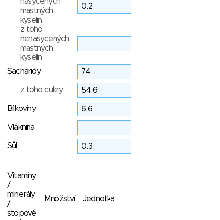
nasycených
mastných
kyselin
z toho
nenasycených
mastných
kyselin
Sacharidy
z toho cukry
Bílkoviny
Vláknina
Sůl
Vitamíny
/
minerály
Množství
Jednotka
/
stopové