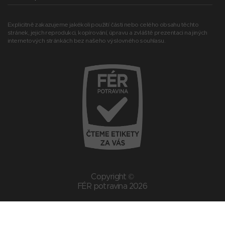
Explicitně zakazujeme jakékoli použití části nebo celého obsahu těchto
stránek, jejich reprodukci, kopírování, úpravu a zvláště prezentaci na jiných
internetových stránkách bez našeho výslovného souhlasu.
Copyright ©
FÉR potravina 2026