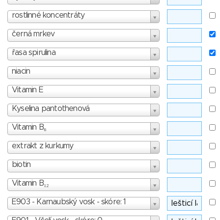
rostlinné koncentráty
černá mrkev
řasa spirulina
niacin
Vitamin E
Kyselina pantothenová
Vitamin B₆
extrakt z kurkumy
biotin
Vitamin B₁₂
E903 - Karnaubský vosk - skóre: 1