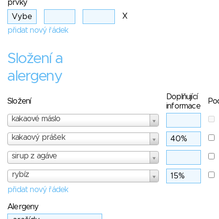
prvky
X
přidat nový řádek
Složení a
alergeny
Doplňující
Složení
Po
informace
kakaové máslo
kakaový prášek
sirup z agáve
rybíz
přidat nový řádek
Alergeny