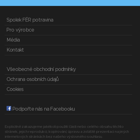
Spolek FÉR potravina
Pro výrobce
Média
Kontakt
Všeobecné obchodní podmínky
Ochrana osobních údajů
Cookies
Podpořte nás na Facebooku
Explicitně zakazujeme jakékoli použití části nebo celého obsahu těchto
stránek, jejich reprodukci, kopírování, úpravu a zvláště prezentaci na jiných
internetových stránkách bez našeho výslovného souhlasu.