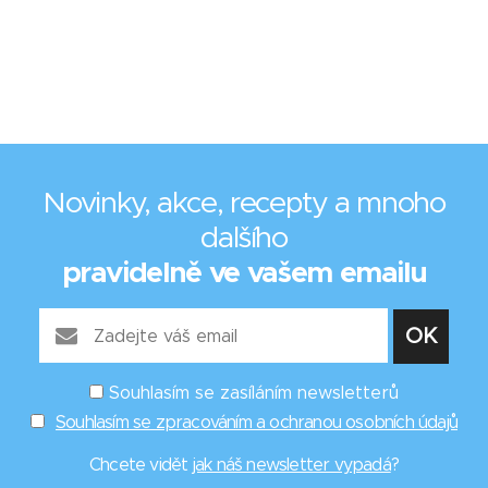
Novinky, akce, recepty a mnoho
dalšího
pravidelně ve vašem emailu
Souhlasím se zasíláním newsletterů
Souhlasím se zpracováním a ochranou osobních údajů
Chcete vidět
jak náš newsletter vypadá
?