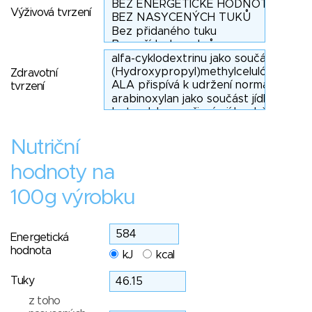
Výživová tvrzení
Zdravotní
tvrzení
Nutriční
hodnoty na
100g výrobku
Energetická
hodnota
kJ
kcal
Tuky
z toho