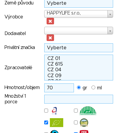
Země původu
Výrobce
HAPPYLIFE s.r.o.,
Výrobce
Dodavatel
Dodavatel
Privátní značka
Zpracovatelé
Hmotnost/objem
gr
ml
Množství 1
porce