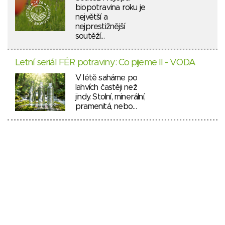
biopotravina roku je
největší a
nejprestižnější
soutěží…
Letní seriál FÉR potraviny: Co pijeme II - VODA
V létě saháme po
lahvích častěji než
jindy. Stolní, minerální,
pramenitá, nebo…