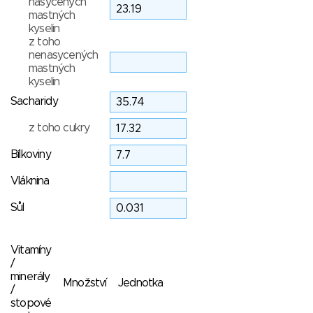
nasycených
mastných
kyselin
z toho
nenasycených
mastných
kyselin
Sacharidy
z toho cukry
Bílkoviny
Vláknina
Sůl
Vitamíny
/
minerály
Množství
Jednotka
/
stopové