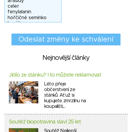
Nejnovější články
Jídlo ze stánku? I to můžete reklamovat
Léto přeje
občerstvení ze
stánků. Ať už si
kupujete zmrzlinu na
koupališti,…
Soutěž biopotravina slaví 25 let
Soutěž Nejlepší