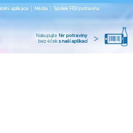
bilní aplikace
Média
Spolek FÉR potravina
Nakupujte
fér potraviny
>
bez éček
s naší aplikací