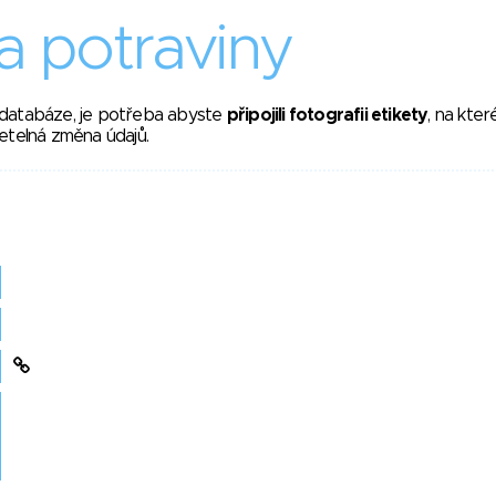
 potraviny
 databáze, je potřeba abyste
připojili fotografii etikety
, na kte
etelná změna údajů.