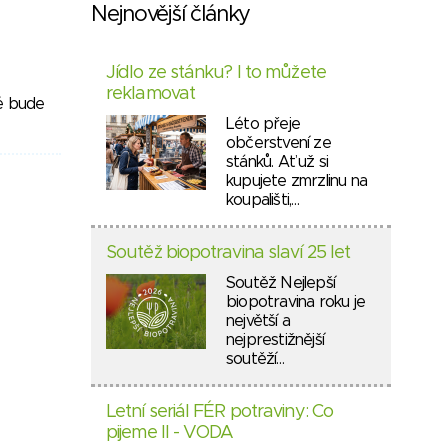
Nejnovější články
Jídlo ze stánku? I to můžete
reklamovat
ré bude
Léto přeje
občerstvení ze
stánků. Ať už si
kupujete zmrzlinu na
koupališti,…
Soutěž biopotravina slaví 25 let
Soutěž Nejlepší
biopotravina roku je
největší a
nejprestižnější
soutěží…
Letní seriál FÉR potraviny: Co
pijeme II - VODA