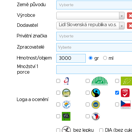
Země původu
Vyberte
Výrobce
Výrobce
Dodavatel
Lidl Slovenská republika v.o.s.
Dodavatel
Privátní značka
Vyberte
Zpracovatelé
Hmotnost/objem
gr
ml
Množství 1
porce
Loga a ocenění
bez lepku
DIA (bez cuk