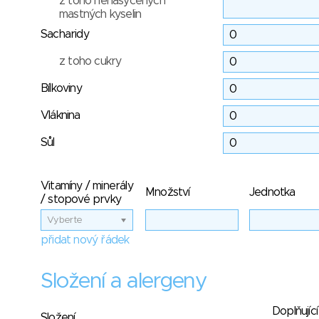
z toho nenasycených
mastných kyselin
Sacharidy
z toho cukry
Bílkoviny
Vláknina
Sůl
Vitamíny / minerály
Množství
Jednotka
/ stopové prvky
Vyberte
přidat nový řádek
Složení a alergeny
Doplňující
Složení