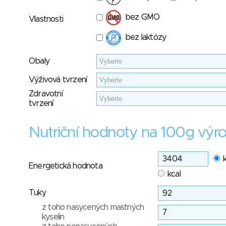
bez GMO
Vlastnosti
bez laktózy
Obaly
Výživová tvrzení
Zdravotní
tvrzení
Nutriční hodnoty na 100g výr
Energetická hodnota
kcal
Tuky
z toho nasycených mastných
kyselin