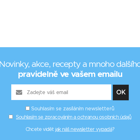
Novinky, akce, recepty a mnoho dalšíh
pravidelně ve vašem emailu
Souhlasím se zasíláním newsletterů
Souhlasím se zpracováním a ochranou osobních údajů
Chcete vidět
jak náš newsletter vypadá
?