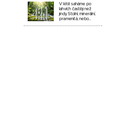
V létě saháme po
lahvích častěji než
jindy. Stolní, minerální,
pramenitá, nebo…