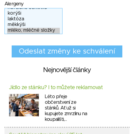
Alergeny
Nejnovější články
Jídlo ze stánku? I to můžete reklamovat
Léto přeje
občerstvení ze
stánků. Ať už si
kupujete zmrzlinu na
koupališti,…