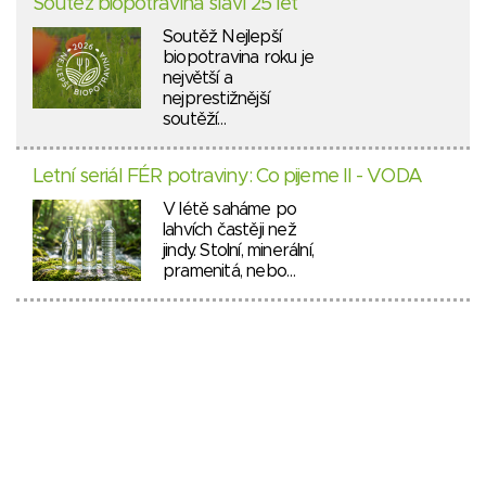
Soutěž biopotravina slaví 25 let
Soutěž Nejlepší
biopotravina roku je
největší a
nejprestižnější
soutěží…
Letní seriál FÉR potraviny: Co pijeme II - VODA
V létě saháme po
lahvích častěji než
jindy. Stolní, minerální,
pramenitá, nebo…