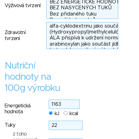
Výživová tvrzení
Zdravotní
tvrzení
Nutriční
hodnoty na
100g výrobku
Energetická
hodnota
kJ
kcal
Tuky
z toho