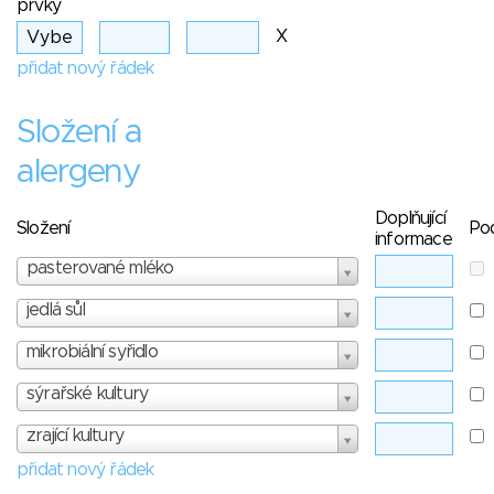
prvky
X
přidat nový řádek
Složení a
alergeny
Doplňující
Složení
Po
informace
pasterované mléko
jedlá sůl
mikrobiální syřidlo
sýrařské kultury
zrající kultury
přidat nový řádek