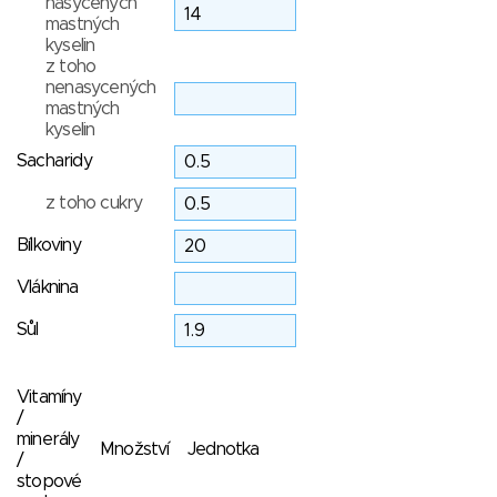
nasycených
mastných
kyselin
z toho
nenasycených
mastných
kyselin
Sacharidy
z toho cukry
Bílkoviny
Vláknina
Sůl
Vitamíny
/
minerály
Množství
Jednotka
/
stopové