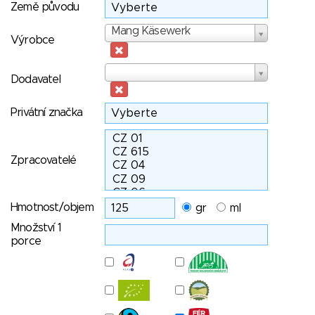
Země původu
Výrobce
Mang Käsewerk
Výrobce
Dodavatel
Dodavatel
Privátní značka
Zpracovatelé
Hmotnost/objem
gr
ml
Množství 1
porce