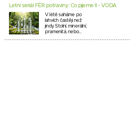
Letní seriál FÉR potraviny: Co pijeme II - VODA
V létě saháme po
lahvích častěji než
jindy. Stolní, minerální,
pramenitá, nebo…