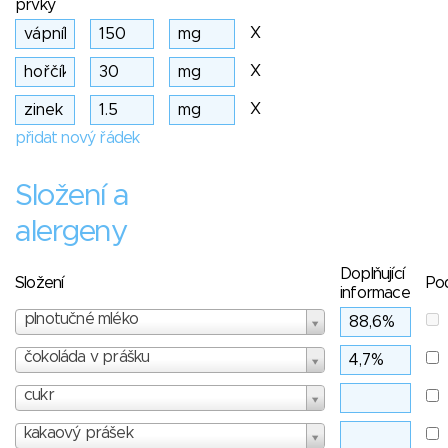
prvky
X
X
X
přidat nový řádek
Složení a
alergeny
Doplňující
Složení
Po
informace
plnotučné mléko
čokoláda v prášku
cukr
kakaový prášek