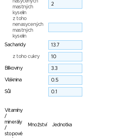
nasycených
mastných
kyselin
z toho
nenasycených
mastných
kyselin
Sacharidy
z toho cukry
Bílkoviny
Vláknina
Sůl
Vitamíny
/
minerály
Množství
Jednotka
/
stopové