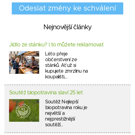
Nejnovější články
Jídlo ze stánku? I to můžete reklamovat
Léto přeje
občerstvení ze
stánků. Ať už si
kupujete zmrzlinu na
koupališti,…
Soutěž biopotravina slaví 25 let
Soutěž Nejlepší
biopotravina roku je
největší a
nejprestižnější
soutěží…