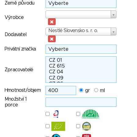
Země původu
Výrobce
Výrobce
Dodavatel
Nestlé Slovensko s. r. o.
Dodavatel
Privátní značka
Zpracovatelé
Hmotnost/objem
gr
ml
Množství 1
porce