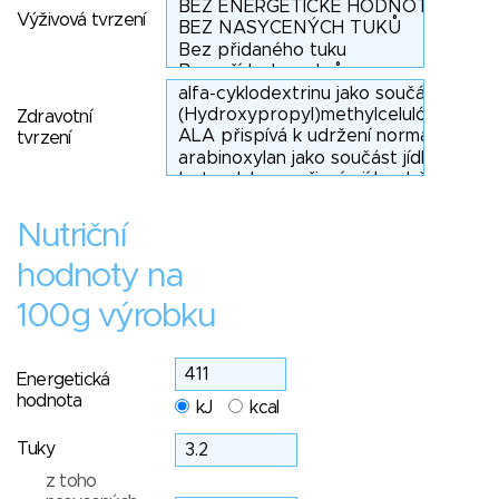
Výživová tvrzení
Zdravotní
tvrzení
Nutriční
hodnoty na
100g výrobku
Energetická
hodnota
kJ
kcal
Tuky
z toho