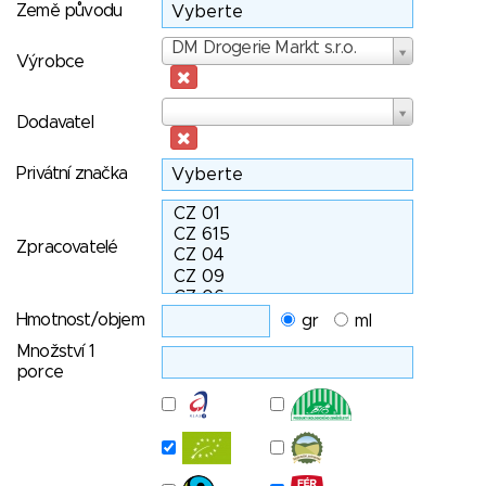
Země původu
Výrobce
DM Drogerie Markt s.r.o.
Výrobce
Dodavatel
Dodavatel
Privátní značka
Zpracovatelé
Hmotnost/objem
gr
ml
Množství 1
porce