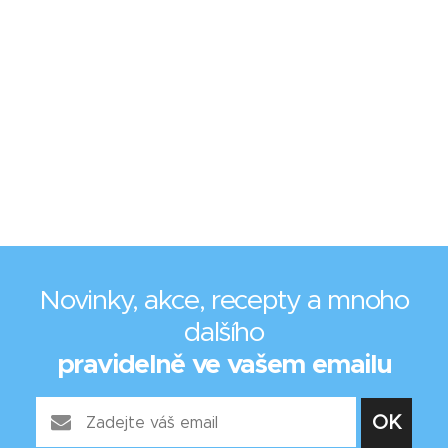
Novinky, akce, recepty a mnoho
dalšího
pravidelně ve vašem emailu