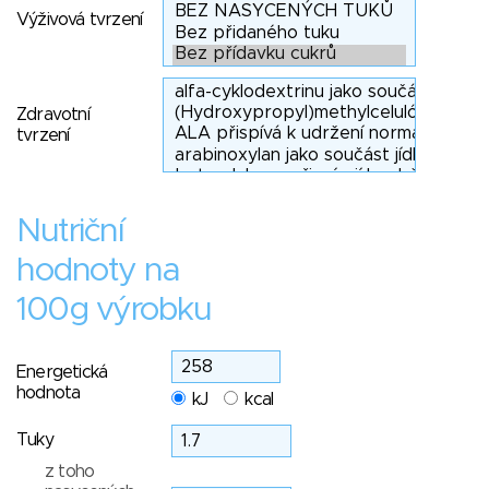
Výživová tvrzení
Zdravotní
tvrzení
Nutriční
hodnoty na
100g výrobku
Energetická
hodnota
kJ
kcal
Tuky
z toho