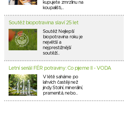
kupujete zmrzlinu na
koupališti,…
Soutěž biopotravina slaví 25 let
Soutěž Nejlepší
biopotravina roku je
největší a
nejprestižnější
soutěží…
Letní seriál FÉR potraviny: Co pijeme II - VODA
V létě saháme po
lahvích častěji než
jindy. Stolní, minerální,
pramenitá, nebo…