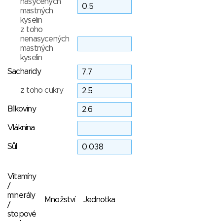
nasycených
mastných
kyselin
z toho
nenasycených
mastných
kyselin
Sacharidy
z toho cukry
Bílkoviny
Vláknina
Sůl
Vitamíny
/
minerály
Množství
Jednotka
/
stopové