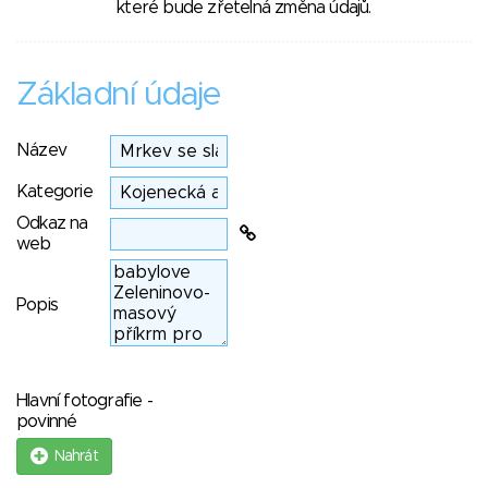
které bude zřetelná změna údajů.
Základní údaje
Název
Kategorie
Odkaz na
web
Popis
Hlavní fotografie -
povinné
Nahrát