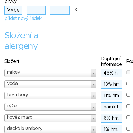
prvky
X
přidat nový řádek
Složení a
alergeny
Doplňující
Složení
Po
informace
mrkev
voda
brambory
rýže
hovězí maso
sladké brambory