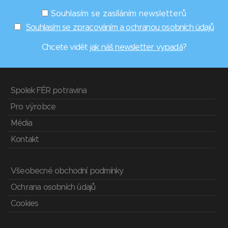
Souhlasím se zasíláním newsletterů
Souhlasím se zpracováním a ochranou osobních údajů
Chcete vidět
jak náš newsletter vypadá
?
Spolek FÉR potravina
Pro výrobce
Média
Kontakt
Všeobecné obchodní podmínky
Ochrana osobních údajů
Cookies