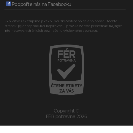
Podpořte nás na Facebooku
Explicitně zakazujeme jakékoli použití části nebo celého obsahu těchto
stránek, jejich reprodukci, kopírování, úpravu a zvláště prezentaci na jiných
internetových stránkách bez našeho výslovného souhlasu.
Copyright ©
FÉR potravina 2026