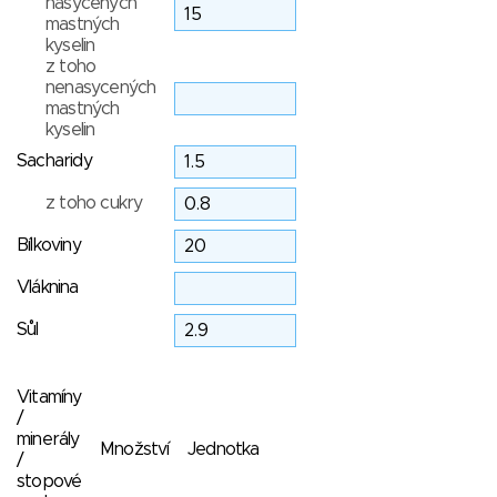
nasycených
mastných
kyselin
z toho
nenasycených
mastných
kyselin
Sacharidy
z toho cukry
Bílkoviny
Vláknina
Sůl
Vitamíny
/
minerály
Množství
Jednotka
/
stopové