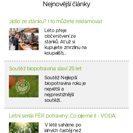
Nejnovější články
Jídlo ze stánku? I to můžete reklamovat
Léto přeje
občerstvení ze
stánků. Ať už si
kupujete zmrzlinu na
koupališti,…
Soutěž biopotravina slaví 25 let
Soutěž Nejlepší
biopotravina roku je
největší a
nejprestižnější
soutěží…
Letní seriál FÉR potraviny: Co pijeme II - VODA
V létě saháme po
lahvích častěji než