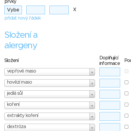
prvky
X
přidat nový řádek
Složení a
alergeny
Doplňující
Složení
Po
informace
vepřové maso
hovězí maso
jedlá sůl
koření
extrakty koření
dextróza