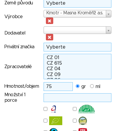
Země původu
Výrobce
Kmotr - Masna Kroměříž a.s.
Výrobce
Dodavatel
Dodavatel
Privátní značka
Zpracovatelé
Hmotnost/objem
gr
ml
Množství 1
porce