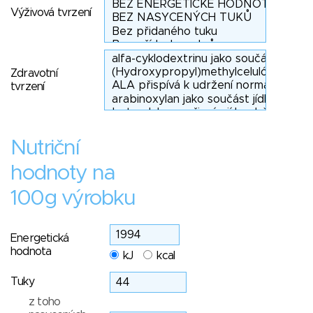
Výživová tvrzení
Zdravotní
tvrzení
Nutriční
hodnoty na
100g výrobku
Energetická
hodnota
kJ
kcal
Tuky
z toho