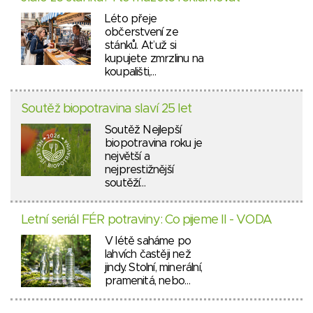
Léto přeje
občerstvení ze
stánků. Ať už si
kupujete zmrzlinu na
koupališti,…
Soutěž biopotravina slaví 25 let
Soutěž Nejlepší
biopotravina roku je
největší a
nejprestižnější
soutěží…
Letní seriál FÉR potraviny: Co pijeme II - VODA
V létě saháme po
lahvích častěji než
jindy. Stolní, minerální,
pramenitá, nebo…