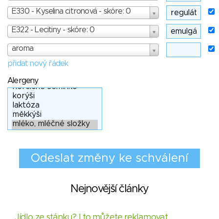
E330 - Kyselina citronová - skóre: 0
E322 - Lecitiny - skóre: 0
aroma
přidat nový řádek
Alergeny
Nejnovější články
Jídlo ze stánku? I to můžete reklamovat