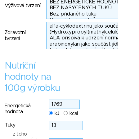
Výživová tvrzení
Zdravotní
tvrzení
Nutriční
hodnoty na
100g výrobku
Energetická
hodnota
kJ
kcal
Tuky
z toho