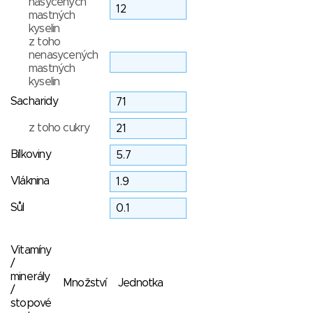
nasycených
mastných
kyselin
z toho
nenasycených
mastných
kyselin
Sacharidy
z toho cukry
Bílkoviny
Vláknina
Sůl
Vitamíny
/
minerály
Množství
Jednotka
/
stopové