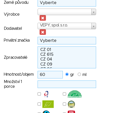
Země původu
Výrobce
Výrobce
Dodavatel
VEPY, spol. s.r.o.
Dodavatel
Privátní značka
Zpracovatelé
Hmotnost/objem
gr
ml
Množství 1
porce