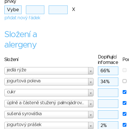
prvky
X
přidat nový řádek
Složení a
alergeny
Doplňující
Složení
Po
informace
jedlá rýže
jogurtová poleva
cukr
úplně a částeně stužený palmojádrové tuky
sušená syrovátka
jogurtový prášek