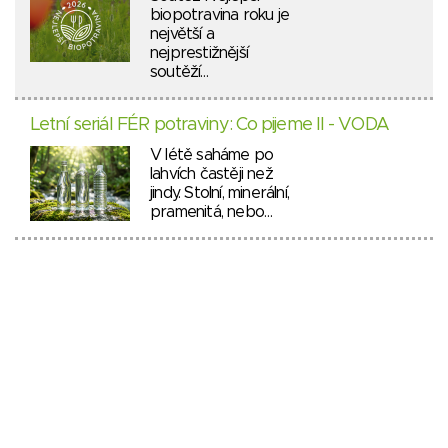
biopotravina roku je
největší a
nejprestižnější
soutěží…
Letní seriál FÉR potraviny: Co pijeme II - VODA
V létě saháme po
lahvích častěji než
jindy. Stolní, minerální,
pramenitá, nebo…