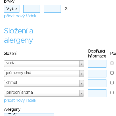
prvky
X
přidat nový řádek
Složení a
alergeny
Doplňující
Složení
Po
informace
voda
ječmenný slad
chmel
přírodní aroma
přidat nový řádek
Alergeny