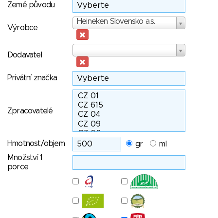
Země původu
Výrobce
Heineken Slovensko a.s.
Výrobce
Dodavatel
Dodavatel
Privátní značka
Zpracovatelé
Hmotnost/objem
gr
ml
Množství 1
porce