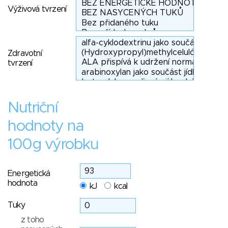
Výživová tvrzení
Zdravotní
tvrzení
Nutriční
hodnoty na
100g výrobku
Energetická
hodnota
kJ
kcal
Tuky
z toho