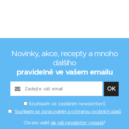
Novinky, akce, recepty a mnoho
dalšího
pravidelně ve vašem emailu
Souhlasím se zasíláním newsletterů
Souhlasím se zpracováním a ochranou osobních údajů
Chcete vidět
jak náš newsletter vypadá
?