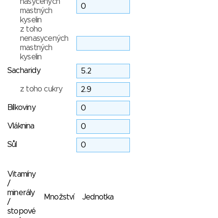
nasycených
mastných
kyselin
z toho
nenasycených
mastných
kyselin
Sacharidy
z toho cukry
Bílkoviny
Vláknina
Sůl
Vitamíny
/
minerály
Množství
Jednotka
/
stopové