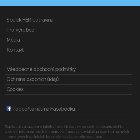
Spolek FÉR potravina
Pro výrobce
Média
Kontakt
Všeobecné obchodní podmínky
Ochrana osobních údajů
Cookies
Podpořte nás na Facebooku
Explicitně zakazujeme jakékoli použití části nebo celého obsahu těchto
stránek, jejich reprodukci, kopírování, úpravu a zvláště prezentaci na jiných
internetových stránkách bez našeho výslovného souhlasu.