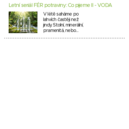
Letní seriál FÉR potraviny: Co pijeme II - VODA
V létě saháme po
lahvích častěji než
jindy. Stolní, minerální,
pramenitá, nebo…