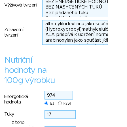
Výživová tvrzení
Zdravotní
tvrzení
Nutriční
hodnoty na
100g výrobku
Energetická
hodnota
kJ
kcal
Tuky
z toho