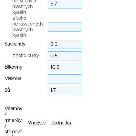
nasycených
mastných
kyselin
z toho
nenasycených
mastných
kyselin
Sacharidy
z toho cukry
Bílkoviny
Vláknina
Sůl
Vitamíny
/
minerály
Množství
Jednotka
/
stopové