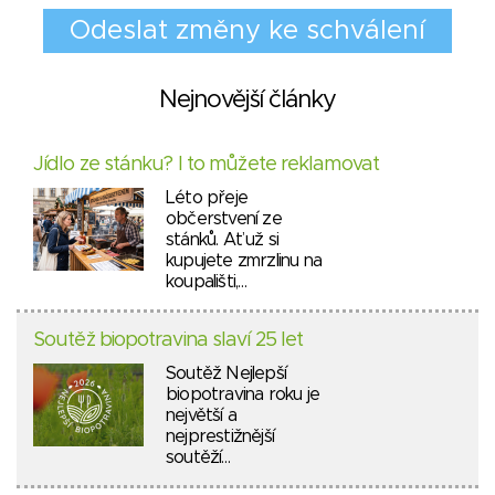
Nejnovější články
Jídlo ze stánku? I to můžete reklamovat
Léto přeje
občerstvení ze
stánků. Ať už si
kupujete zmrzlinu na
koupališti,…
Soutěž biopotravina slaví 25 let
Soutěž Nejlepší
biopotravina roku je
největší a
nejprestižnější
soutěží…