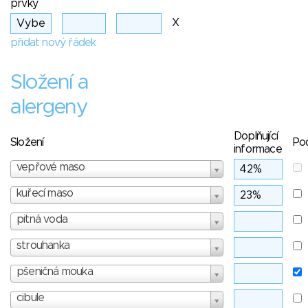
prvky
X
přidat nový řádek
Složení a
alergeny
Doplňující
Složení
Po
informace
vepřové maso
kuřecí maso
pitná voda
strouhanka
pšeničná mouka
cibule