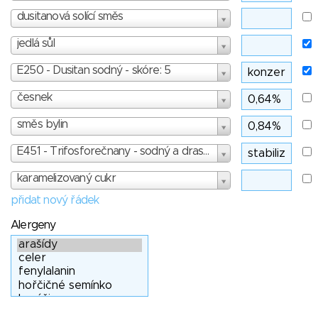
dusitanová solící směs
jedlá sůl
E250 - Dusitan sodný - skóre: 5
česnek
směs bylin
E451 - Trifosforečnany - sodný a draselný - skóre: 3
karamelizovaný cukr
přidat nový řádek
Alergeny