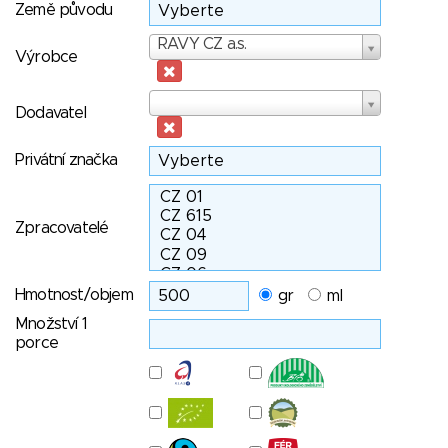
Země původu
Výrobce
RAVY CZ a.s.
Výrobce
Dodavatel
Dodavatel
Privátní značka
Zpracovatelé
Hmotnost/objem
gr
ml
Množství 1
porce