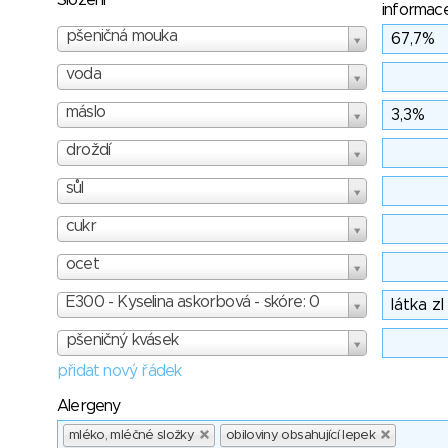
Složení
informac
pšeničná mouka
voda
máslo
droždí
sůl
cukr
ocet
E300 - Kyselina askorbová - skóre: 0
pšeničný kvásek
přidat nový řádek
Alergeny
mléko, mléčné složky
obiloviny obsahující lepek