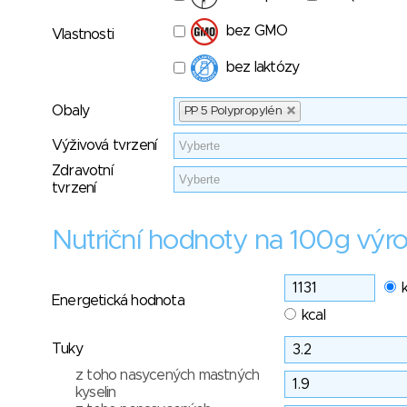
bez GMO
Vlastnosti
bez laktózy
Obaly
PP 5 Polypropylén
Výživová tvrzení
Zdravotní
tvrzení
Nutriční hodnoty na 100g výr
Energetická hodnota
kcal
Tuky
z toho nasycených mastných
kyselin