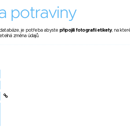
 potraviny
 databáze, je potřeba abyste
připojili fotografii etikety
, na kte
etelná změna údajů.