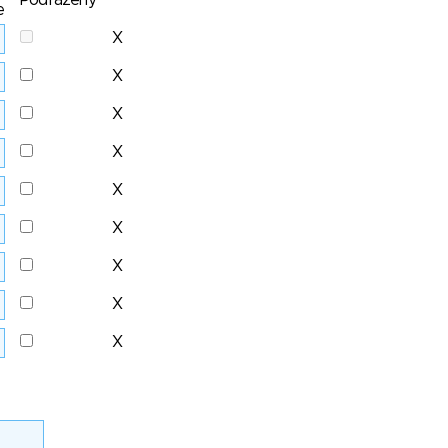
Podřazený
e
X
X
X
X
X
X
X
X
X