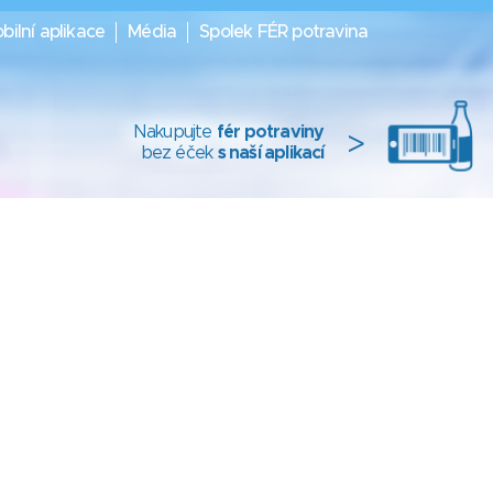
bilní aplikace
Média
Spolek FÉR potravina
Nakupujte
fér potraviny
>
bez éček
s naší aplikací