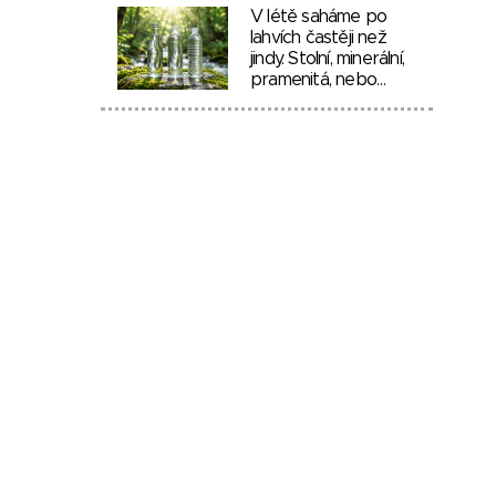
V létě saháme po
lahvích častěji než
jindy. Stolní, minerální,
pramenitá, nebo…