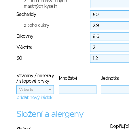
z toho nenasycených
mastných kyselin
Sacharidy
z toho cukry
Bílkoviny
Vláknina
Sůl
Vitamíny / minerály
Množství
Jednotka
/ stopové prvky
Vyberte
přidat nový řádek
Složení a alergeny
Doplňující