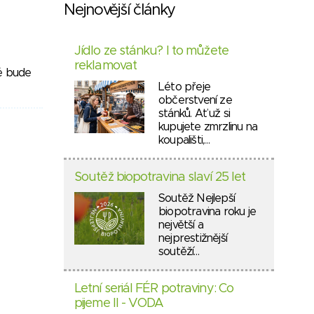
Nejnovější články
Jídlo ze stánku? I to můžete
reklamovat
ré bude
Léto přeje
občerstvení ze
stánků. Ať už si
kupujete zmrzlinu na
koupališti,…
Soutěž biopotravina slaví 25 let
Soutěž Nejlepší
biopotravina roku je
největší a
nejprestižnější
soutěží…
Letní seriál FÉR potraviny: Co
pijeme II - VODA