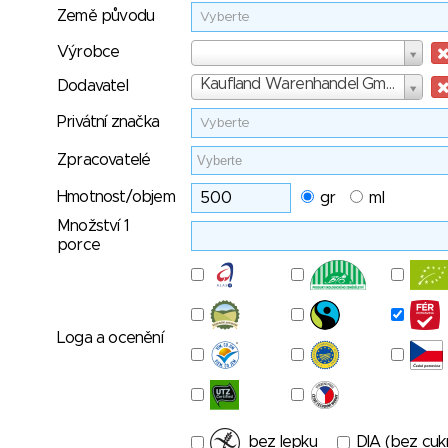
Země původu
Vyberte
Výrobce
Výrobce
Dodavatel
Kaufland Warenhandel GmbH & Co. KG
Dodavatel
Privátní značka
Vyberte
Zpracovatelé
Hmotnost/objem
gr
ml
Množství 1
porce
Loga a ocenění
bez lepku
DIA (bez cuk