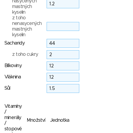
nasycených
mastných
kyselin
z toho
nenasycených
mastných
kyselin
Sacharidy
z toho cukry
Bílkoviny
Vláknina
Sůl
Vitamíny
/
minerály
Množství
Jednotka
/
stopové