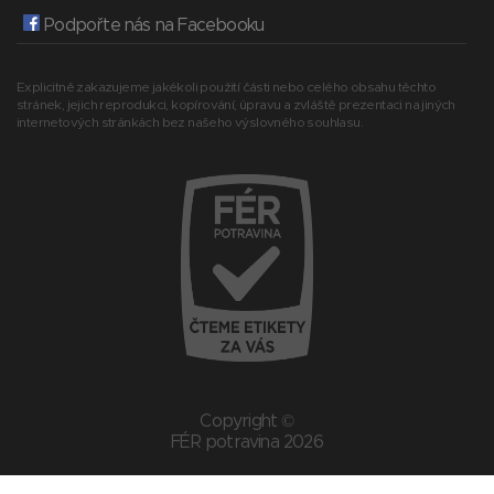
Podpořte nás na Facebooku
Explicitně zakazujeme jakékoli použití části nebo celého obsahu těchto
stránek, jejich reprodukci, kopírování, úpravu a zvláště prezentaci na jiných
internetových stránkách bez našeho výslovného souhlasu.
Copyright ©
FÉR potravina 2026