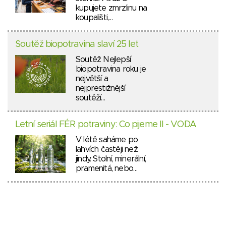
kupujete zmrzlinu na
koupališti,…
Soutěž biopotravina slaví 25 let
Soutěž Nejlepší
biopotravina roku je
největší a
nejprestižnější
soutěží…
Letní seriál FÉR potraviny: Co pijeme II - VODA
V létě saháme po
lahvích častěji než
jindy. Stolní, minerální,
pramenitá, nebo…