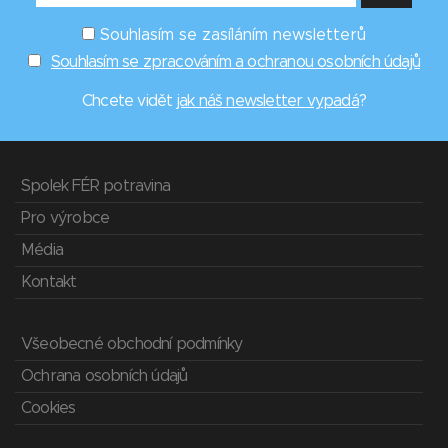
Souhlasím se zasíláním newsletterů
Souhlasím se zpracováním a ochranou osobních údajů
Chcete vidět
jak náš newsletter vypadá
?
Spolek FÉR potravina
Pro výrobce
Média
Kontakt
Všeobecné obchodní podmínky
Ochrana osobních údajů
Cookies