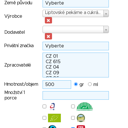
Země původu
Výrobce
Liptovské pekárne a cukrárne Včela Lippek k.s.
Výrobce
Dodavatel
Dodavatel
Privátní značka
Zpracovatelé
Hmotnost/objem
gr
ml
Množství 1
porce