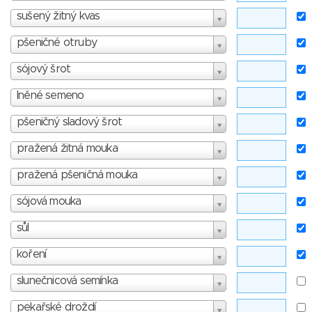
sušený žitný kvas
pšeničné otruby
sójový šrot
lněné semeno
pšeničný sladový šrot
pražená žitná mouka
pražená pšeničná mouka
sójová mouka
sůl
koření
slunečnicová semínka
pekařské droždí