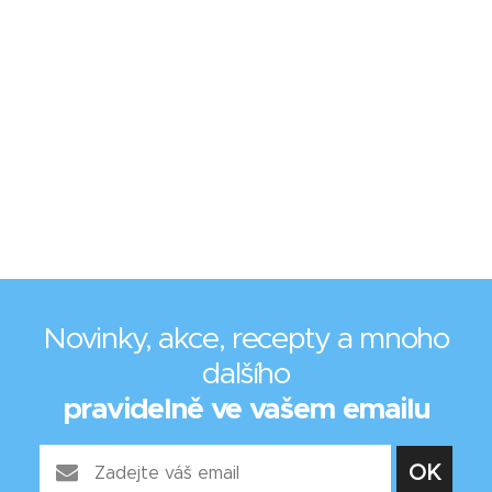
Novinky, akce, recepty a mnoho
dalšího
pravidelně ve vašem emailu