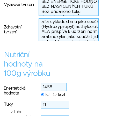
Výživová tvrzení
Zdravotní
tvrzení
Nutriční
hodnoty na
100g výrobku
Energetická
hodnota
kJ
kcal
Tuky
z toho