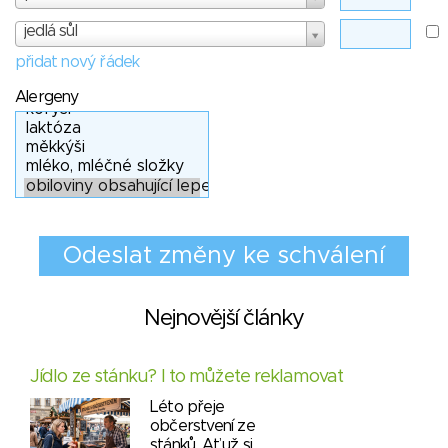
jedlá sůl
přidat nový řádek
Alergeny
Nejnovější články
Jídlo ze stánku? I to můžete reklamovat
Léto přeje
občerstvení ze
stánků. Ať už si