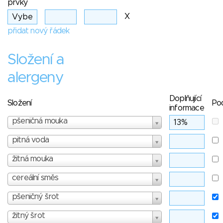
prvky
X
přidat nový řádek
Složení a
alergeny
Doplňující
Složení
Po
informace
pšeničná mouka
pitná voda
žitná mouka
cereální směs
pšeničný šrot
žitný šrot