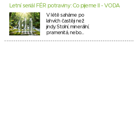
Letní seriál FÉR potraviny: Co pijeme II - VODA
V létě saháme po
lahvích častěji než
jindy. Stolní, minerální,
pramenitá, nebo…