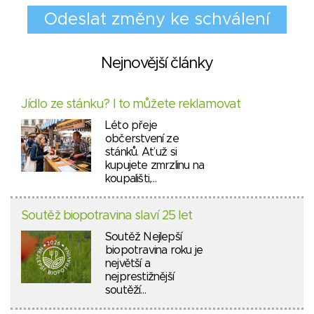
Nejnovější články
Jídlo ze stánku? I to můžete reklamovat
Léto přeje
občerstvení ze
stánků. Ať už si
kupujete zmrzlinu na
koupališti,…
Soutěž biopotravina slaví 25 let
Soutěž Nejlepší
biopotravina roku je
největší a
nejprestižnější
soutěží…