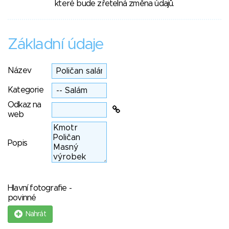
které bude zřetelná změna údajů.
Základní údaje
Název
Kategorie
Odkaz na
web
Popis
Hlavní fotografie -
povinné
Nahrát