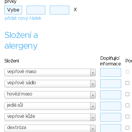
prvky
X
přidat nový řádek
Složení a
alergeny
Doplňující
Složení
Po
informace
vepřové maso
vepřové sádlo
hovězí maso
jedlá sůl
vepřové kůže
dextróza