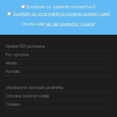
Souhlasím se zasíláním newsletterů
Souhlasím se zpracováním a ochranou osobních údajů
Chcete vidět
jak náš newsletter vypadá
?
Spolek FÉR potravina
Pro výrobce
Média
Kontakt
Všeobecné obchodní podmínky
Ochrana osobních údajů
Cookies