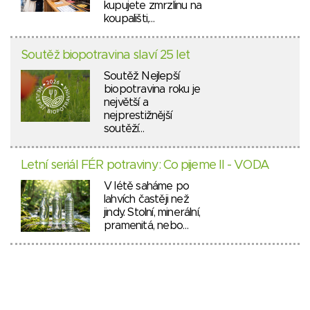
kupujete zmrzlinu na
koupališti,…
Soutěž biopotravina slaví 25 let
Soutěž Nejlepší
biopotravina roku je
největší a
nejprestižnější
soutěží…
Letní seriál FÉR potraviny: Co pijeme II - VODA
V létě saháme po
lahvích častěji než
jindy. Stolní, minerální,
pramenitá, nebo…