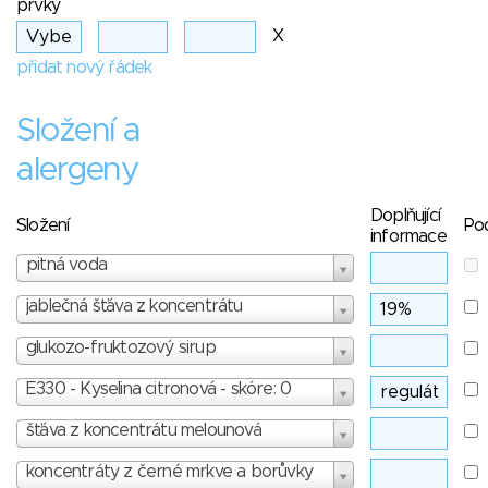
prvky
X
přidat nový řádek
Složení a
alergeny
Doplňující
Složení
Po
informace
pitná voda
jablečná šťáva z koncentrátu
glukozo-fruktozový sirup
E330 - Kyselina citronová - skóre: 0
šťáva z koncentrátu melounová
koncentráty z černé mrkve a borůvky