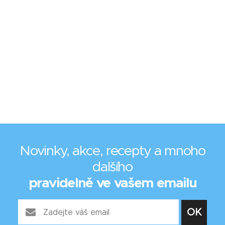
Novinky, akce, recepty a mnoho
dalšího
pravidelně ve vašem emailu