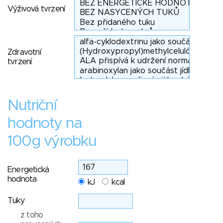
Výživová tvrzení
Zdravotní
tvrzení
Nutriční
hodnoty na
100g výrobku
Energetická
hodnota
kJ
kcal
Tuky
z toho