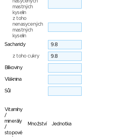
nasycených
mastných
kyselin
z toho
nenasycených
mastných
kyselin
Sacharidy
z toho cukry
Bílkoviny
Vláknina
Sůl
Vitamíny
/
minerály
Množství
Jednotka
/
stopové