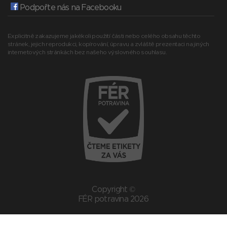
Podpořte nás na Facebooku
Explicitně zakazujeme jakékoli použití části nebo celého obsahu těchto
stránek, jejich reprodukci, kopírování, úpravu a zvláště prezentaci na jiných
internetových stránkách bez našeho výslovného souhlasu.
Copyright ©
FÉR potravina 2026