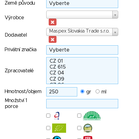
Země původu
Výrobce
Výrobce
Dodavatel
Maspex Slovakia Trade s.r.o.
Dodavatel
Privátní značka
Zpracovatelé
Hmotnost/objem
gr
ml
Množství 1
porce