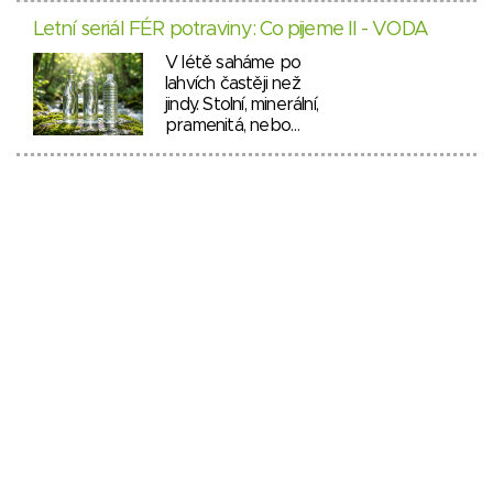
Letní seriál FÉR potraviny: Co pijeme II - VODA
V létě saháme po
lahvích častěji než
jindy. Stolní, minerální,
pramenitá, nebo…