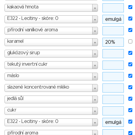
kakaová hmota
E322 - Lecitiny - skóre: 0
přírodní vanilkové aroma
karamel
glukózový sirup
tekutý invertní cukr
máslo
slazené koncentrované mléko
jedlá sůl
cukr
E322 - Lecitiny - skóre: 0
přírodní aroma