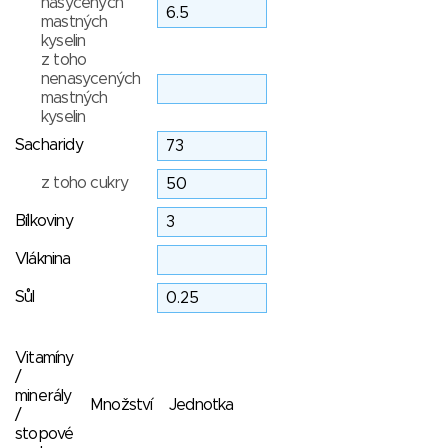
nasycených
mastných
kyselin
z toho
nenasycených
mastných
kyselin
Sacharidy
z toho cukry
Bílkoviny
Vláknina
Sůl
Vitamíny
/
minerály
Množství
Jednotka
/
stopové