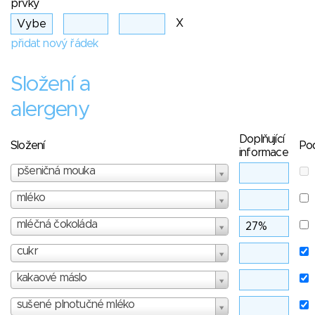
prvky
X
přidat nový řádek
Složení a
alergeny
Doplňující
Složení
Po
informace
pšeničná mouka
mléko
mléčná čokoláda
cukr
kakaové máslo
sušené plnotučné mléko