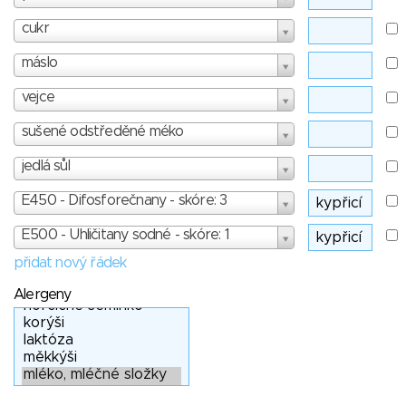
cukr
máslo
vejce
sušené odstředěné méko
jedlá sůl
E450 - Difosforečnany - skóre: 3
E500 - Uhličitany sodné - skóre: 1
přidat nový řádek
Alergeny