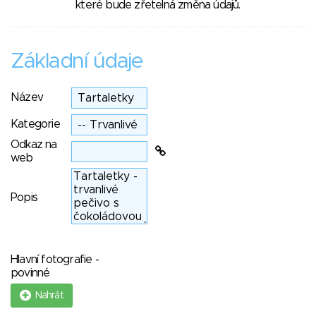
které bude zřetelná změna údajů.
Základní údaje
Název
Kategorie
Odkaz na
web
Popis
Hlavní fotografie -
povinné
Nahrát