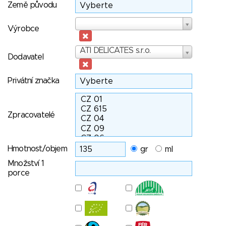
Země původu
Výrobce
Výrobce
Dodavatel
ATI DELICATES s.r.o.
Dodavatel
Privátní značka
Zpracovatelé
Hmotnost/objem
gr
ml
Množství 1
porce