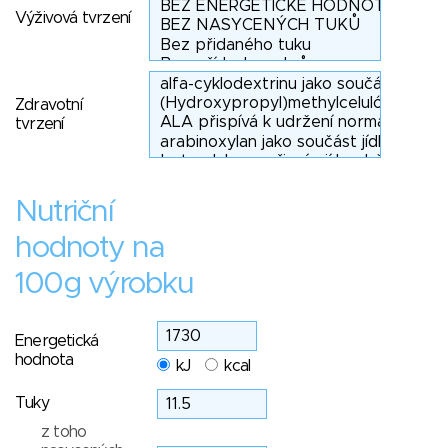
Výživová tvrzení
Zdravotní
tvrzení
Nutriční
hodnoty na
100g výrobku
Energetická
hodnota
kJ
kcal
Tuky
z toho