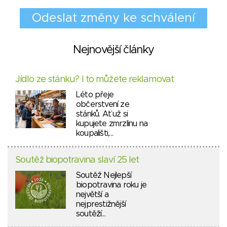
Nejnovější články
Jídlo ze stánku? I to můžete reklamovat
Léto přeje
občerstvení ze
stánků. Ať už si
kupujete zmrzlinu na
koupališti,…
Soutěž biopotravina slaví 25 let
Soutěž Nejlepší
biopotravina roku je
největší a
nejprestižnější
soutěží…