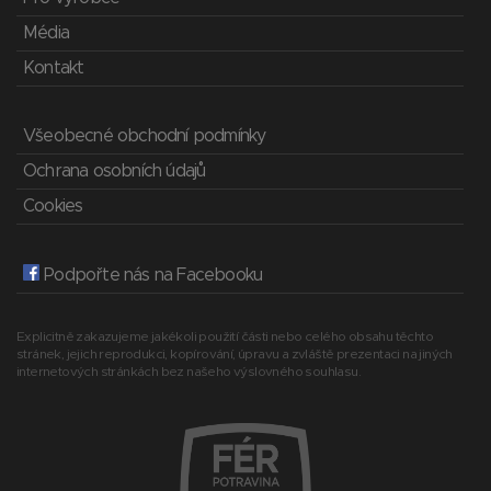
Média
Kontakt
Všeobecné obchodní podmínky
Ochrana osobních údajů
Cookies
Podpořte nás na Facebooku
Explicitně zakazujeme jakékoli použití části nebo celého obsahu těchto
stránek, jejich reprodukci, kopírování, úpravu a zvláště prezentaci na jiných
internetových stránkách bez našeho výslovného souhlasu.