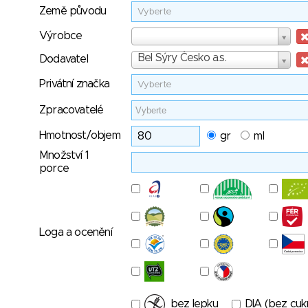
Země původu
Vyberte
Výrobce
Výrobce
Dodavatel
Bel Sýry Česko a.s.
Dodavatel
Privátní značka
Vyberte
Zpracovatelé
Hmotnost/objem
gr
ml
Množství 1
porce
Loga a ocenění
bez lepku
DIA (bez cuk