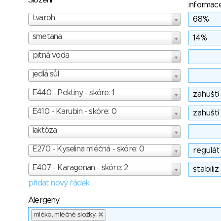
Složení
informac
tvaroh
smetana
pitná voda
jedlá sůl
E440 - Pektiny - skóre: 1
E410 - Karubin - skóre: 0
laktóza
E270 - Kyselina mléčná - skóre: 0
E407 - Karagenan - skóre: 2
přidat nový řádek
Alergeny
mléko, mléčné složky