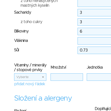
z toho nenasycených
mastných kyselin
Sacharidy
z toho cukry
Bílkoviny
Vláknina
Sůl
Vitamíny / minerály
Množství
Jednotka
/ stopové prvky
Vyberte
přidat nový řádek
Složení a alergeny
Doplňující