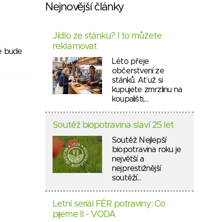
Nejnovější články
Jídlo ze stánku? I to můžete
reklamovat
ré bude
Léto přeje
občerstvení ze
stánků. Ať už si
kupujete zmrzlinu na
koupališti,…
Soutěž biopotravina slaví 25 let
Soutěž Nejlepší
biopotravina roku je
největší a
nejprestižnější
soutěží…
Letní seriál FÉR potraviny: Co
pijeme II - VODA