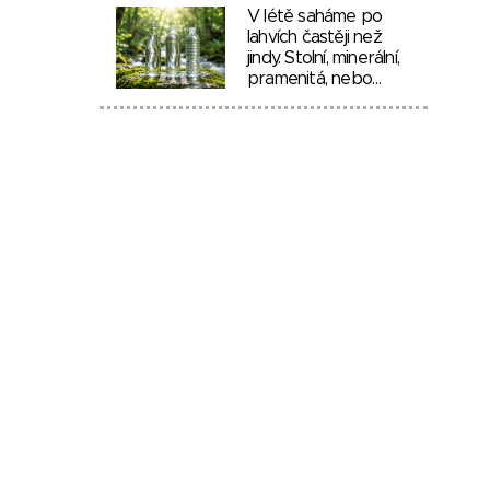
V létě saháme po
lahvích častěji než
jindy. Stolní, minerální,
pramenitá, nebo…