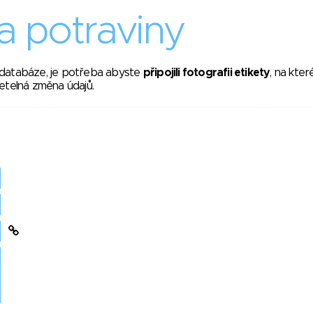
 potraviny
 databáze, je potřeba abyste
připojili fotografii etikety
, na kte
etelná změna údajů.