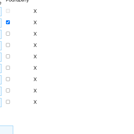
Podřazený
e
X
X
X
X
X
X
X
X
X