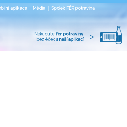
bilní aplikace
Média
Spolek FÉR potravina
Nakupujte
fér potraviny
>
bez éček
s naší aplikací