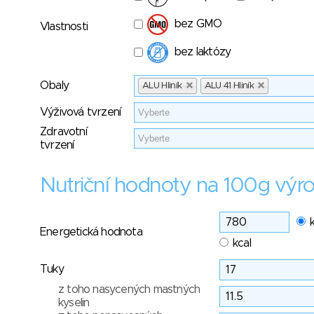
bez GMO
Vlastnosti
bez laktózy
Obaly
ALU Hliník
ALU 41 Hliník
Výživová tvrzení
Zdravotní
tvrzení
Nutriční hodnoty na 100g výr
Energetická hodnota
kcal
Tuky
z toho nasycených mastných
kyselin