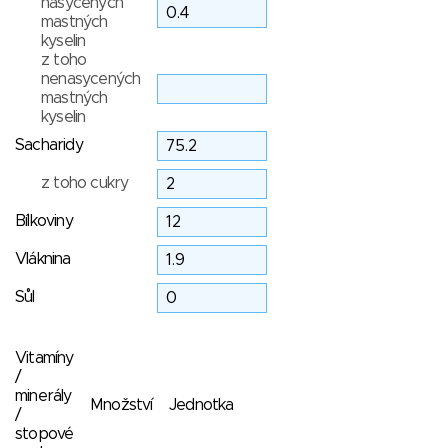
nasycených
mastných
kyselin
z toho
nenasycených
mastných
kyselin
Sacharidy
z toho cukry
Bílkoviny
Vláknina
Sůl
Vitamíny
/
minerály
Množství
Jednotka
/
stopové