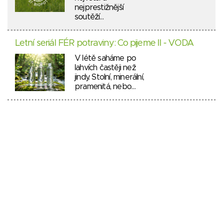
nejprestižnější
soutěží…
Letní seriál FÉR potraviny: Co pijeme II - VODA
V létě saháme po
lahvích častěji než
jindy. Stolní, minerální,
pramenitá, nebo…