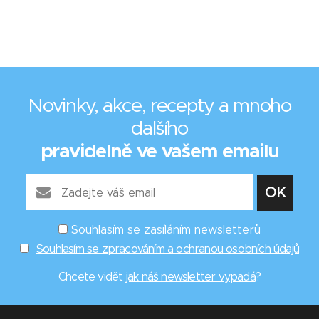
Novinky, akce, recepty a mnoho
dalšího
pravidelně ve vašem emailu
Souhlasím se zasíláním newsletterů
Souhlasím se zpracováním a ochranou osobních údajů
Chcete vidět
jak náš newsletter vypadá
?