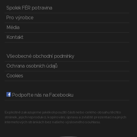
Spolek FÉR potravina
Pro výrobce
Média
Kontakt
Všeobecné obchodní podmínky
Ochrana osobních údajů
Cookies
Podpořte nás na Facebooku
Explicitně zakazujeme jakékoli použití části nebo celého obsahu těchto
stránek, jejich reprodukci, kopírování, úpravu a zvláště prezentaci na jiných
internetových stránkách bez našeho výslovného souhlasu.