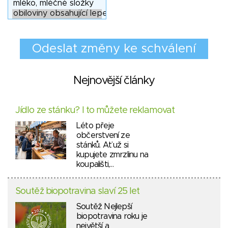
Nejnovější články
Jídlo ze stánku? I to můžete reklamovat
Léto přeje
občerstvení ze
stánků. Ať už si
kupujete zmrzlinu na
koupališti,…
Soutěž biopotravina slaví 25 let
Soutěž Nejlepší
biopotravina roku je
největší a