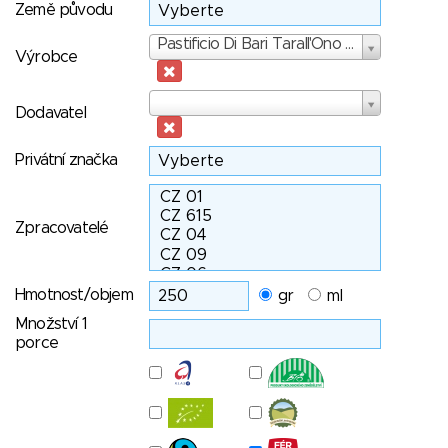
Země původu
Výrobce
Pastificio Di Bari Tarall'Ono sri, S.S.
Výrobce
Dodavatel
Dodavatel
Privátní značka
Zpracovatelé
Hmotnost/objem
gr
ml
Množství 1
porce