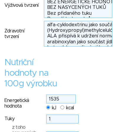
Výživová tvrzení
Zdravotní
tvrzení
Nutriční
hodnoty na
100g výrobku
Energetická
hodnota
kJ
kcal
Tuky
z toho