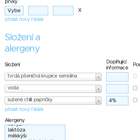
prvky
X
přidat nový řádek
Složení a
alergeny
Doplňující
Složení
Po
informace
tvrdá pšeničná krupice semolina
voda
sušené chilli papričky
přidat nový řádek
Alergeny