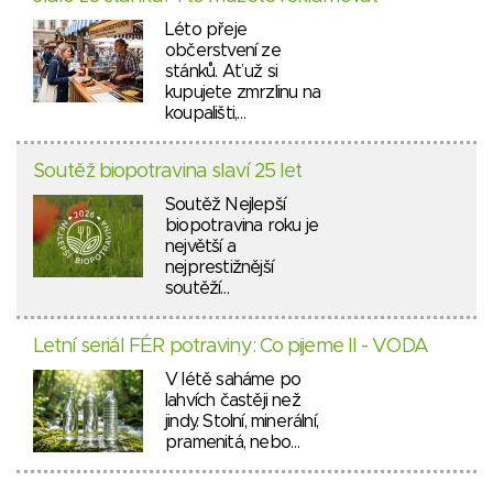
Léto přeje
občerstvení ze
stánků. Ať už si
kupujete zmrzlinu na
koupališti,…
Soutěž biopotravina slaví 25 let
Soutěž Nejlepší
biopotravina roku je
největší a
nejprestižnější
soutěží…
Letní seriál FÉR potraviny: Co pijeme II - VODA
V létě saháme po
lahvích častěji než
jindy. Stolní, minerální,
pramenitá, nebo…