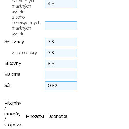
nasycených
mastných
kyselin
z toho
nenasycených
mastných
kyselin
Sacharidy
z toho cukry
Bílkoviny
Vláknina
Sůl
Vitamíny
/
minerály
Množství
Jednotka
/
stopové