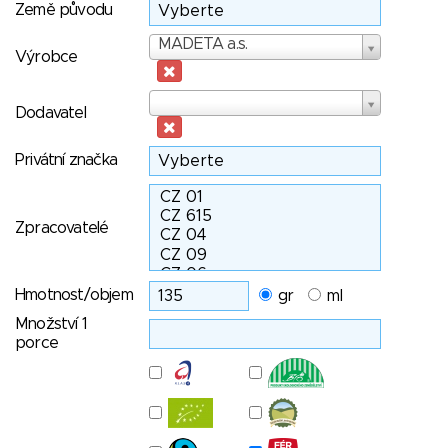
Země původu
Výrobce
MADETA a.s.
Výrobce
Dodavatel
Dodavatel
Privátní značka
Zpracovatelé
Hmotnost/objem
gr
ml
Množství 1
porce