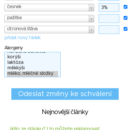
česnek
pažitka
citronová šťáva
přidat nový řádek
Alergeny
Nejnovější články
Jídlo ze stánku? I to můžete reklamovat