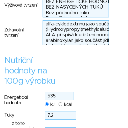
Výživová tvrzení
Zdravotní
tvrzení
Nutriční
hodnoty na
100g výrobku
Energetická
hodnota
kJ
kcal
Tuky
z toho