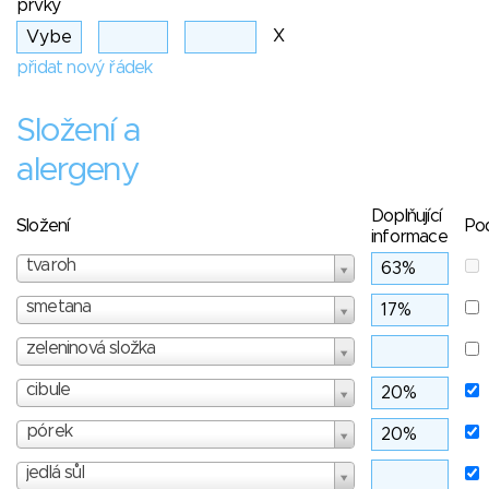
prvky
X
přidat nový řádek
Složení a
alergeny
Doplňující
Složení
Po
informace
tvaroh
smetana
zeleninová složka
cibule
pórek
jedlá sůl