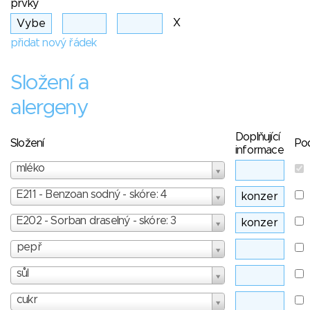
prvky
X
přidat nový řádek
Složení a
alergeny
Doplňující
Složení
Po
informace
mléko
E211 - Benzoan sodný - skóre: 4
E202 - Sorban draselný - skóre: 3
pepř
sůl
cukr