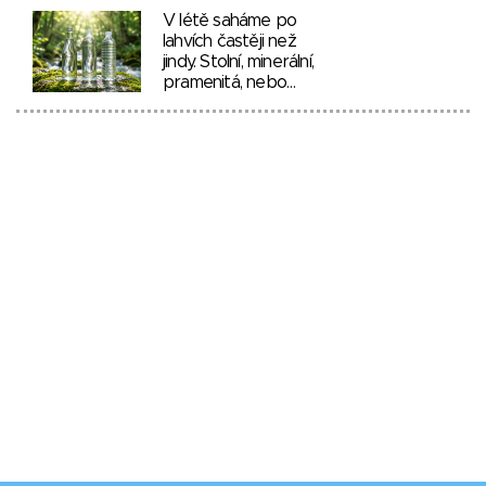
V létě saháme po
lahvích častěji než
jindy. Stolní, minerální,
pramenitá, nebo…