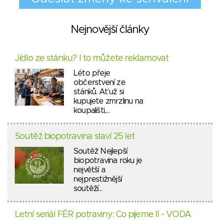
Nejnovější články
Jídlo ze stánku? I to můžete reklamovat
Léto přeje
občerstvení ze
stánků. Ať už si
kupujete zmrzlinu na
koupališti,…
Soutěž biopotravina slaví 25 let
Soutěž Nejlepší
biopotravina roku je
největší a
nejprestižnější
soutěží…
Letní seriál FÉR potraviny: Co pijeme II - VODA