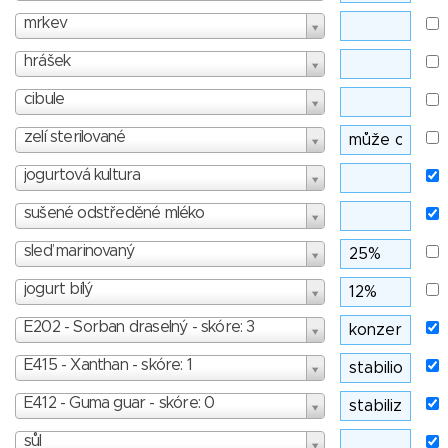
mrkev
hrášek
cibule
zelí sterilované
jogurtová kultura
sušené odstředěné mléko
sleď marinovaný
jogurt bílý
E202 - Sorban draselný - skóre: 3
E415 - Xanthan - skóre: 1
E412 - Guma guar - skóre: 0
sůl