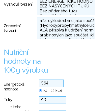
Výživová tvrzení
Zdravotní
tvrzení
Nutriční
hodnoty na
100g výrobku
Energetická
hodnota
kJ
kcal
Tuky
z toho