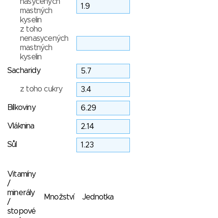
nasycených
mastných
kyselin
z toho
nenasycených
mastných
kyselin
Sacharidy
z toho cukry
Bílkoviny
Vláknina
Sůl
Vitamíny
/
minerály
Množství
Jednotka
/
stopové