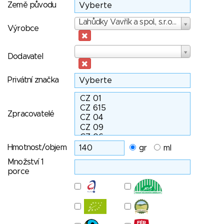
Země původu
Výrobce
Lahůdky Vavřík a spol., s.r.o., Citonice
Výrobce
Dodavatel
Dodavatel
Privátní značka
Zpracovatelé
Hmotnost/objem
gr
ml
Množství 1
porce