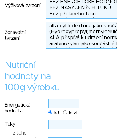
Výživová tvrzení
Zdravotní
tvrzení
Nutriční
hodnoty na
100g výrobku
Energetická
hodnota
kJ
kcal
Tuky
z toho