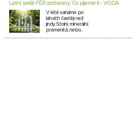
Letní seriál FÉR potraviny: Co pijeme II - VODA
V létě saháme po
lahvích častěji než
jindy. Stolní, minerální,
pramenitá, nebo…