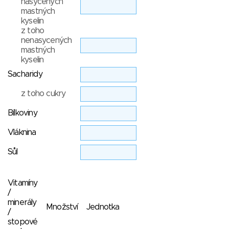
nasycených
mastných
kyselin
z toho
nenasycených
mastných
kyselin
Sacharidy
z toho cukry
Bílkoviny
Vláknina
Sůl
Vitamíny
/
minerály
Množství
Jednotka
/
stopové