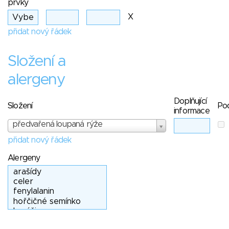
prvky
X
přidat nový řádek
Složení a
alergeny
Doplňující
Složení
Po
informace
předvařená loupaná rýže
přidat nový řádek
Alergeny