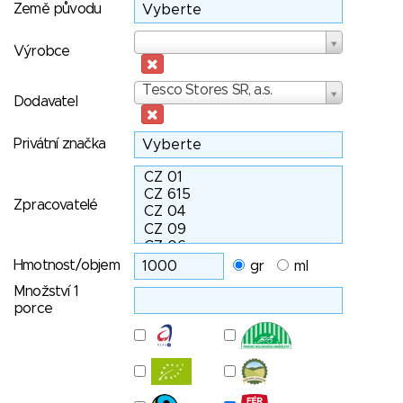
Země původu
Výrobce
Výrobce
Dodavatel
Tesco Stores SR, a.s.
Dodavatel
Privátní značka
Zpracovatelé
Hmotnost/objem
gr
ml
Množství 1
porce