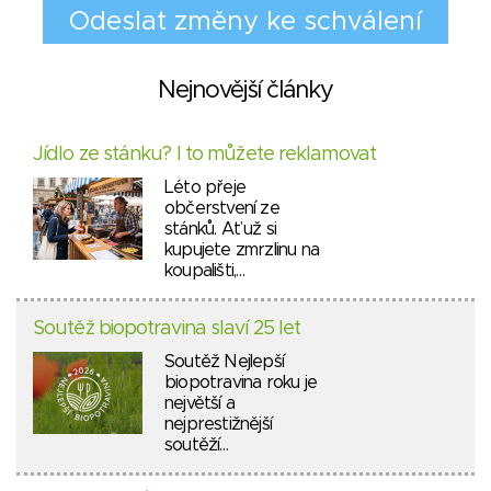
Nejnovější články
Jídlo ze stánku? I to můžete reklamovat
Léto přeje
občerstvení ze
stánků. Ať už si
kupujete zmrzlinu na
koupališti,…
Soutěž biopotravina slaví 25 let
Soutěž Nejlepší
biopotravina roku je
největší a
nejprestižnější
soutěží…