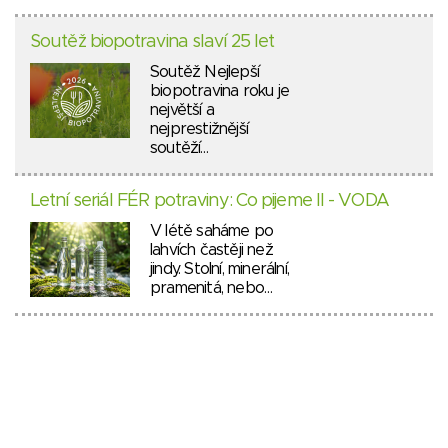
Soutěž biopotravina slaví 25 let
Soutěž Nejlepší
biopotravina roku je
největší a
nejprestižnější
soutěží…
Letní seriál FÉR potraviny: Co pijeme II - VODA
V létě saháme po
lahvích častěji než
jindy. Stolní, minerální,
pramenitá, nebo…