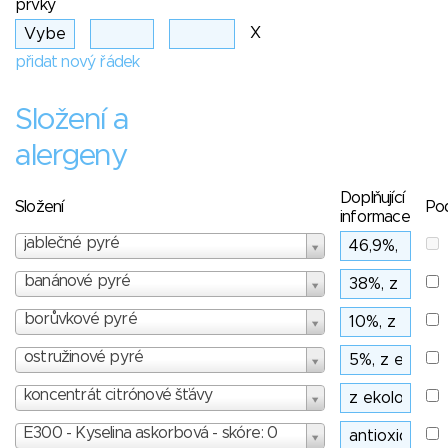
prvky
X
přidat nový řádek
Složení a
alergeny
Doplňující
Složení
Po
informace
jablečné pyré
banánové pyré
borůvkové pyré
ostružinové pyré
koncentrát citrónové šťávy
E300 - Kyselina askorbová - skóre: 0