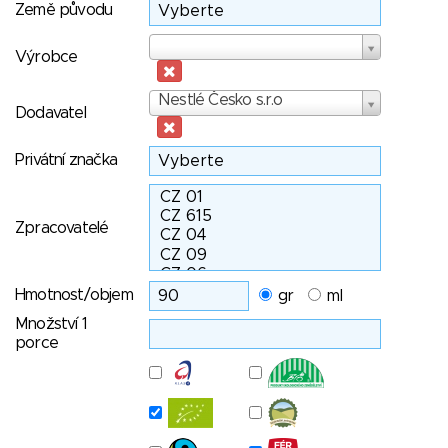
Země původu
Výrobce
Výrobce
Dodavatel
Nestlé Česko s.r.o
Dodavatel
Privátní značka
Zpracovatelé
Hmotnost/objem
gr
ml
Množství 1
porce