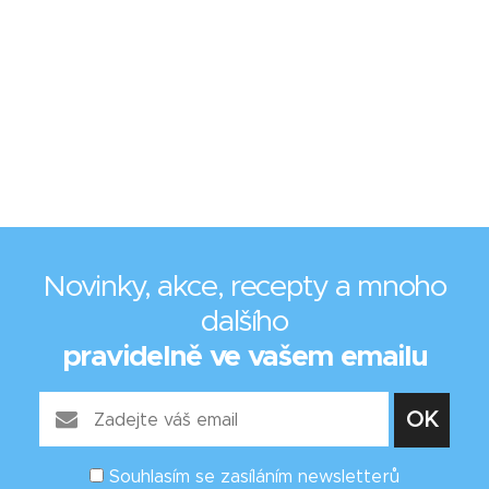
Novinky, akce, recepty a mnoho
dalšího
pravidelně ve vašem emailu
Souhlasím se zasíláním newsletterů