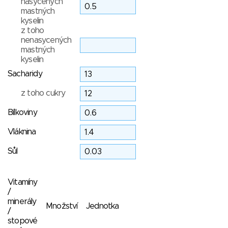
nasycených
mastných
kyselin
z toho
nenasycených
mastných
kyselin
Sacharidy
z toho cukry
Bílkoviny
Vláknina
Sůl
Vitamíny
/
minerály
Množství
Jednotka
/
stopové