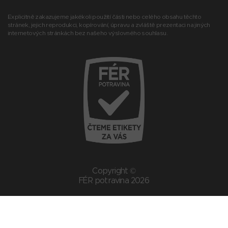
Explicitně zakazujeme jakékoli použití části nebo celého obsahu těchto
stránek, jejich reprodukci, kopírování, úpravu a zvláště prezentaci na jiných
internetových stránkách bez našeho výslovného souhlasu.
Copyright ©
FÉR potravina 2026