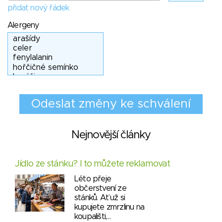
přidat nový řádek
Alergeny
Nejnovější články
Jídlo ze stánku? I to můžete reklamovat
Léto přeje
občerstvení ze
stánků. Ať už si
kupujete zmrzlinu na
koupališti,…