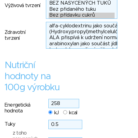
Výživová tvrzení
Zdravotní
tvrzení
Nutriční
hodnoty na
100g výrobku
Energetická
hodnota
kJ
kcal
Tuky
z toho