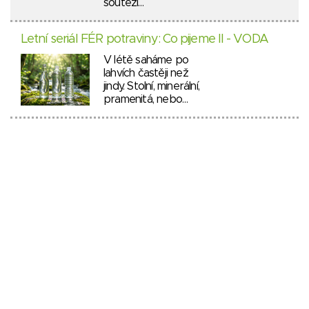
soutěží…
Letní seriál FÉR potraviny: Co pijeme II - VODA
V létě saháme po
lahvích častěji než
jindy. Stolní, minerální,
pramenitá, nebo…