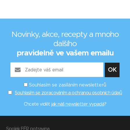
Novinky, akce, recepty a mnoho
dalšího
pravidelně ve vašem emailu
Souhlasím se zasíláním newsletterů
Souhlasím se zpracováním a ochranou osobních údajů
Chcete vidět
jak náš newsletter vypadá
?
Spolek FÉR potravina