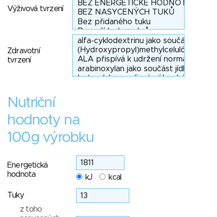
Výživová tvrzení
Zdravotní
tvrzení
Nutriční
hodnoty na
100g výrobku
Energetická
hodnota
kJ
kcal
Tuky
z toho