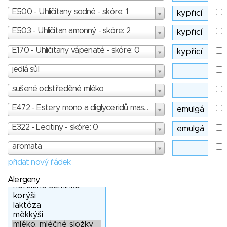
E500 - Uhličitany sodné - skóre: 1
E503 - Uhličitan amonný - skóre: 2
E170 - Uhličitany vápenaté - skóre: 0
jedlá sůl
sušené odstředěné mléko
E472 - Estery mono a diglyceridů mastných kyselin a, b, c, d, e, f - skóre: 1
E322 - Lecitiny - skóre: 0
aromata
přidat nový řádek
Alergeny