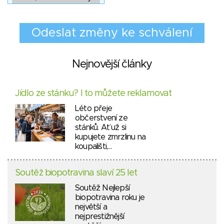
Nejnovější články
Jídlo ze stánku? I to můžete reklamovat
Léto přeje
občerstvení ze
stánků. Ať už si
kupujete zmrzlinu na
koupališti,…
Soutěž biopotravina slaví 25 let
Soutěž Nejlepší
biopotravina roku je
největší a
nejprestižnější