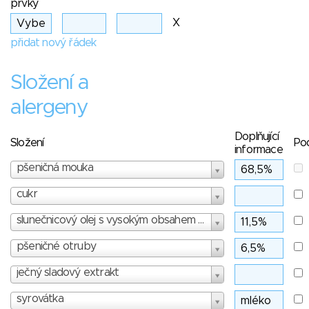
prvky
X
přidat nový řádek
Složení a
alergeny
Doplňující
Složení
Po
informace
pšeničná mouka
cukr
slunečnicový olej s vysokým obsahem oleje
pšeničné otruby
ječný sladový extrakt
syrovátka