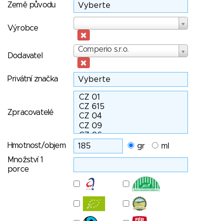
Země původu
Výrobce
Výrobce
Dodavatel
Comperio s.r.o.
Dodavatel
Privátní značka
Zpracovatelé
Hmotnost/objem
gr
ml
Množství 1
porce