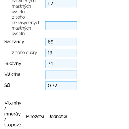
nasycených
mastných
kyselin
z toho
nenasycených
mastných
kyselin
Sacharidy
z toho cukry
Bílkoviny
Vláknina
Sůl
Vitamíny
/
minerály
Množství
Jednotka
/
stopové