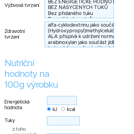
Výživová tvrzení
Zdravotní
tvrzení
Nutriční
hodnoty na
100g výrobku
Energetická
hodnota
kJ
kcal
Tuky
z toho