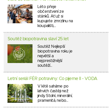
Léto přeje
občerstvení ze
stánků. Ať už si
kupujete zmrzlinu na
koupališti,…
Soutěž biopotravina slaví 25 let
Soutěž Nejlepší
biopotravina roku je
největší a
nejprestižnější
soutěží…
Letní seriál FÉR potraviny: Co pijeme II - VODA
V létě saháme po
lahvích častěji než
jindy. Stolní, minerální,
pramenitá, nebo…