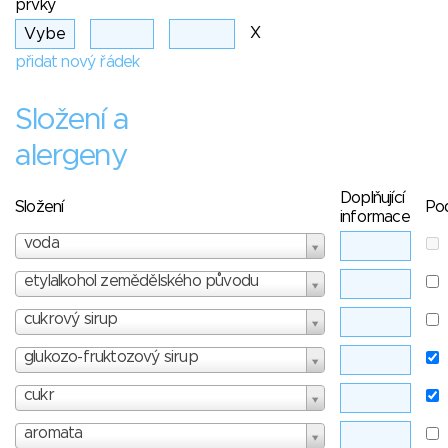
prvky
X
přidat nový řádek
Složení a
alergeny
Doplňující
Složení
Po
informace
voda
etylalkohol zemědělského původu
cukrový sirup
glukozo-fruktozový sirup
cukr
aromata