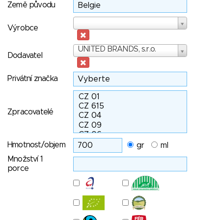
Země původu
Výrobce
Výrobce
Dodavatel
UNITED BRANDS, s.r.o.
Dodavatel
Privátní značka
Zpracovatelé
Hmotnost/objem
gr
ml
Množství 1
porce