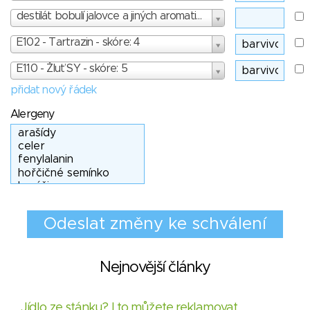
destilát bobulí jalovce a jiných aromatických rostlin
E102 - Tartrazin - skóre: 4
E110 - Žluť SY - skóre: 5
přidat nový řádek
Alergeny
Nejnovější články
Jídlo ze stánku? I to můžete reklamovat