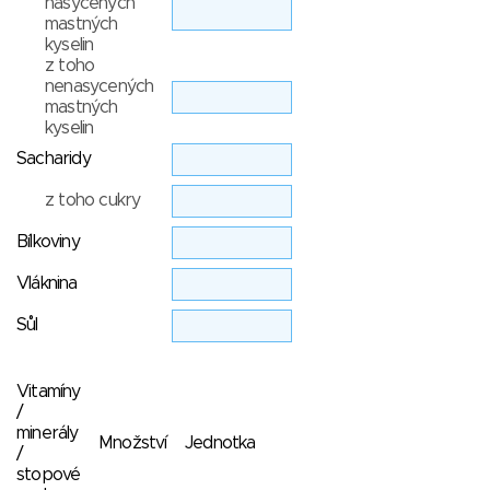
nasycených
mastných
kyselin
z toho
nenasycených
mastných
kyselin
Sacharidy
z toho cukry
Bílkoviny
Vláknina
Sůl
Vitamíny
/
minerály
Množství
Jednotka
/
stopové