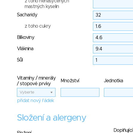
z toho nenasycených
mastných kyselin
Sacharidy
z toho cukry
Bílkoviny
Vláknina
Sůl
Vitamíny / minerály
Množství
Jednotka
/ stopové prvky
Vyberte
přidat nový řádek
Složení a alergeny
Doplňující