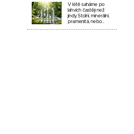
V létě saháme po
lahvích častěji než
jindy. Stolní, minerální,
pramenitá, nebo…