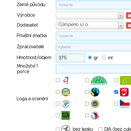
Země původu
Vyberte
Výrobce
Výrobce
Dodavatel
Comperio s.r.o.
Dodavatel
Privátní značka
Vyberte
Zpracovatelé
Hmotnost/objem
gr
ml
Množství 1
porce
Loga a ocenění
bez lepku
DIA (bez cuk