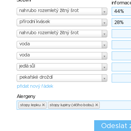
Složení
informac
nahrubo rozemletý žitný šrot
přírodní kvásek
nahrubo rozemletý žitný šrot
voda
voda
jedlá sůl
pekařské droždí
přidat nový řádek
Alergeny
stopy lepku
stopy lupiny (vlčího bobu)