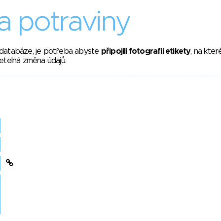
 potraviny
 databáze, je potřeba abyste
připojili fotografii etikety
, na kte
etelná změna údajů.