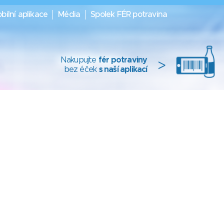
bilní aplikace
Média
Spolek FÉR potravina
Nakupujte
fér potraviny
>
bez éček
s naší aplikací