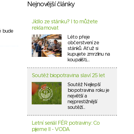
Nejnovější články
Jídlo ze stánku? I to můžete
reklamovat
ré bude
Léto přeje
občerstvení ze
stánků. Ať už si
kupujete zmrzlinu na
koupališti,…
Soutěž biopotravina slaví 25 let
Soutěž Nejlepší
biopotravina roku je
největší a
nejprestižnější
soutěží…
Letní seriál FÉR potraviny: Co
pijeme II - VODA