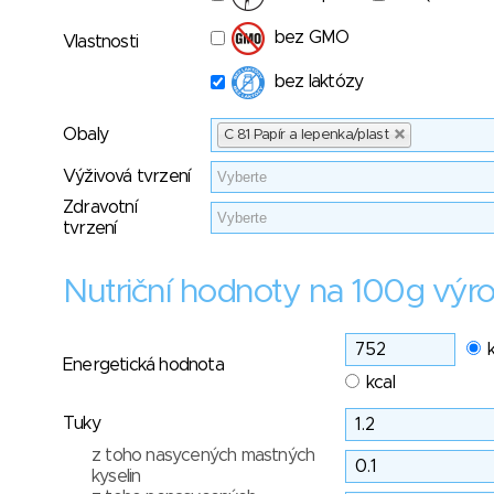
bez GMO
Vlastnosti
bez laktózy
Obaly
C 81 Papír a lepenka/plast
Výživová tvrzení
Zdravotní
tvrzení
Nutriční hodnoty na 100g výr
Energetická hodnota
kcal
Tuky
z toho nasycených mastných
kyselin