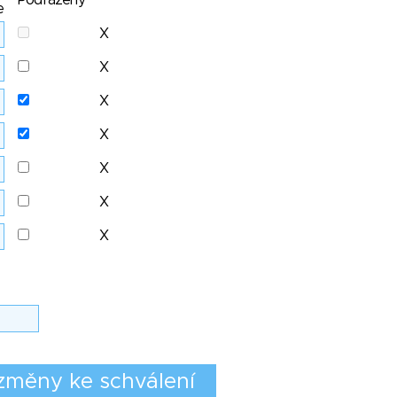
Podřazený
e
X
X
X
X
X
X
X