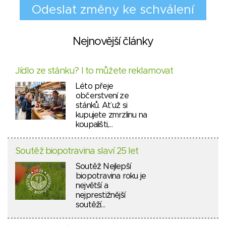
Nejnovější články
Jídlo ze stánku? I to můžete reklamovat
Léto přeje
občerstvení ze
stánků. Ať už si
kupujete zmrzlinu na
koupališti,…
Soutěž biopotravina slaví 25 let
Soutěž Nejlepší
biopotravina roku je
největší a
nejprestižnější
soutěží…