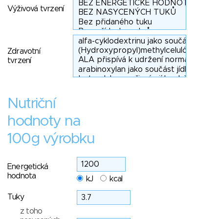
Výživová tvrzení
Zdravotní
tvrzení
Nutriční
hodnoty na
100g výrobku
Energetická
hodnota
kJ
kcal
Tuky
z toho