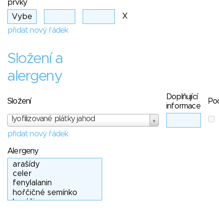
prvky
X
přidat nový řádek
Složení a
alergeny
Doplňující
Složení
Po
informace
lyofilizované plátky jahod
přidat nový řádek
Alergeny