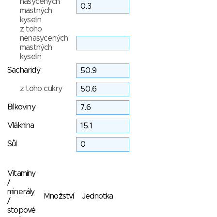
nasycených
mastných
kyselin
z toho
nenasycených
mastných
kyselin
Sacharidy
z toho cukry
Bílkoviny
Vláknina
Sůl
Vitamíny
/
minerály
Množství
Jednotka
/
stopové