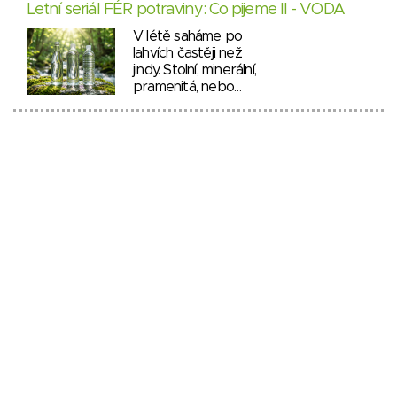
Letní seriál FÉR potraviny: Co pijeme II - VODA
V létě saháme po
lahvích častěji než
jindy. Stolní, minerální,
pramenitá, nebo…