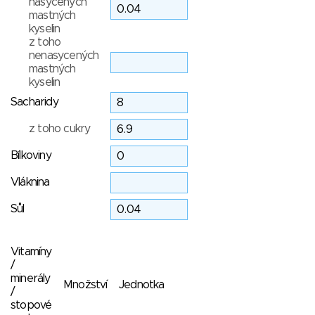
nasycených
mastných
kyselin
z toho
nenasycených
mastných
kyselin
Sacharidy
z toho cukry
Bílkoviny
Vláknina
Sůl
Vitamíny
/
minerály
Množství
Jednotka
/
stopové