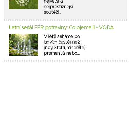
největší a
nejprestižnější
soutěží…
Letní seriál FÉR potraviny: Co pijeme II - VODA
V létě saháme po
lahvích častěji než
jindy. Stolní, minerální,
pramenitá, nebo…