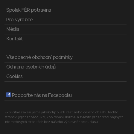
Spolek FÉR potravina
Pro výrobce
Média
Kontakt
Všeobecné obchodní podmínky
Ochrana osobních údajů
Cookies
Podpořte nás na Facebooku
Explicitně zakazujeme jakékoli použití části nebo celého obsahu těchto
stránek, jejich reprodukci, kopírování, úpravu a zvláště prezentaci na jiných
internetových stránkách bez našeho výslovného souhlasu.