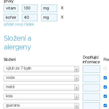
prvky
X
X
přidat nový řádek
Složení a
alergeny
Doplňující
Složení
Po
informace
výluh ze 7 bylin
voda
maté
kola
guarana