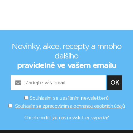
Novinky, akce, recepty a mnoho
dalšího
pravidelně ve vašem emailu
Souhlasím se zasíláním newsletterů
Souhlasím se zpracováním a ochranou osobních údajů
Chcete vidět
jak náš newsletter vypadá
?