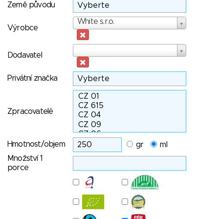
Země původu
Výrobce
White s.r.o.
Výrobce
Dodavatel
Dodavatel
Privátní značka
Zpracovatelé
Hmotnost/objem
gr
ml
Množství 1
porce