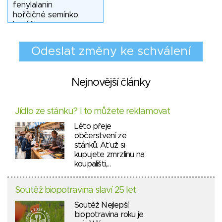
Nejnovější články
Jídlo ze stánku? I to můžete reklamovat
Léto přeje
občerstvení ze
stánků. Ať už si
kupujete zmrzlinu na
koupališti,…
Soutěž biopotravina slaví 25 let
Soutěž Nejlepší
biopotravina roku je