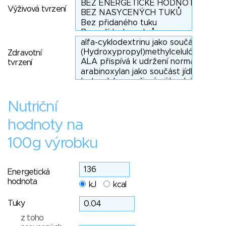
Výživová tvrzení
Zdravotní
tvrzení
Nutriční
hodnoty na
100g výrobku
Energetická
hodnota
kJ
kcal
Tuky
z toho