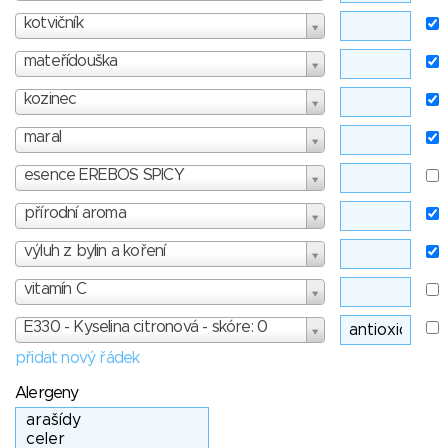
kotvičník
mateřídouška
kozinec
maral
esence EREBOS SPICY
přírodní aroma
výluh z bylin a koření
vitamín C
E330 - Kyselina citronová - skóre: 0
přidat nový řádek
Alergeny