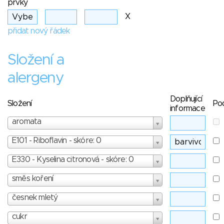
prvky
X
přidat nový řádek
Složení a
alergeny
Doplňující
Složení
Po
informace
aromata
E101 - Riboflavin - skóre: 0
E330 - Kyselina citronová - skóre: 0
směs koření
česnek mletý
cukr