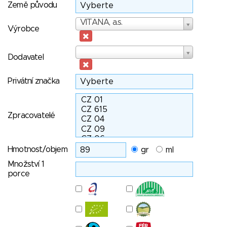
Země původu
Výrobce
VITANA, a.s.
Výrobce
Dodavatel
Dodavatel
Privátní značka
Zpracovatelé
Hmotnost/objem
gr
ml
Množství 1
porce