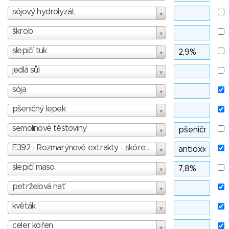
sójový hydrolyzát
škrob
slepičí tuk
jedlá sůl
sója
pšeničný lepek
semolinové těstoviny
E392 - Rozmarýnové extrakty - skóre: 0
slepičí maso
petrželová nať
květák
celer kořen