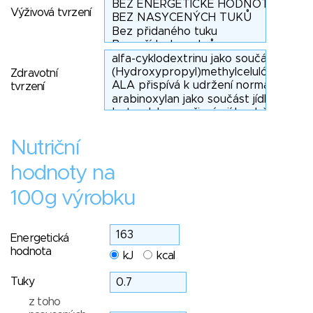
Výživová tvrzení
Zdravotní
tvrzení
Nutriční
hodnoty na
100g výrobku
Energetická
hodnota
kJ
kcal
Tuky
z toho