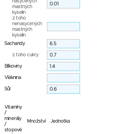
nasycených
mastných
kyselin
z toho
nenasycených
mastných
kyselin
Sacharidy
z toho cukry
Bílkoviny
Vláknina
Sůl
Vitamíny
/
minerály
Množství
Jednotka
/
stopové