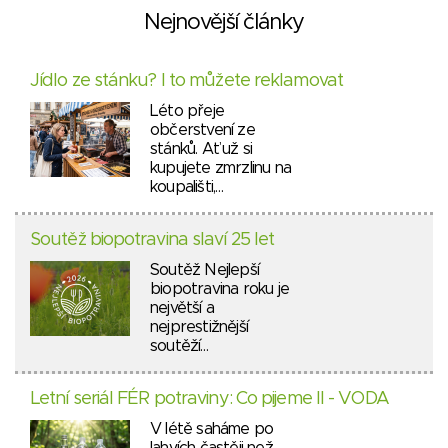
Nejnovější články
Jídlo ze stánku? I to můžete reklamovat
Léto přeje
občerstvení ze
stánků. Ať už si
kupujete zmrzlinu na
koupališti,…
Soutěž biopotravina slaví 25 let
Soutěž Nejlepší
biopotravina roku je
největší a
nejprestižnější
soutěží…
Letní seriál FÉR potraviny: Co pijeme II - VODA
V létě saháme po