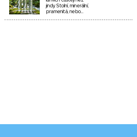
lahvích častěji než
jindy. Stolní, minerální,
pramenitá, nebo…