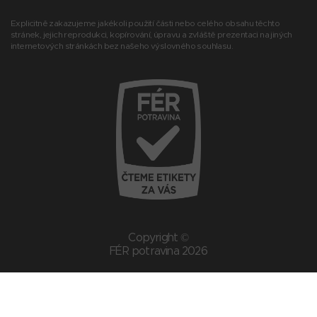
Explicitně zakazujeme jakékoli použití části nebo celého obsahu těchto
stránek, jejich reprodukci, kopírování, úpravu a zvláště prezentaci na jiných
internetových stránkách bez našeho výslovného souhlasu.
Copyright ©
FÉR potravina 2026