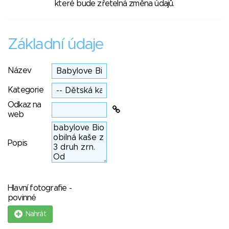
které bude zřetelná změna údajů.
Základní údaje
Název
Kategorie
Odkaz na
web
Popis
Hlavní fotografie -
povinné
Nahrát