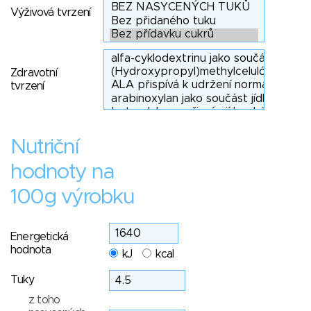
Výživová tvrzení
Zdravotní
tvrzení
Nutriční
hodnoty na
100g výrobku
Energetická
hodnota
kJ
kcal
Tuky
z toho