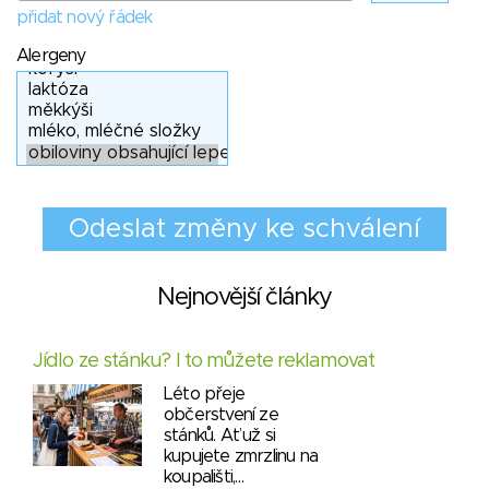
přidat nový řádek
Alergeny
Nejnovější články
Jídlo ze stánku? I to můžete reklamovat
Léto přeje
občerstvení ze
stánků. Ať už si
kupujete zmrzlinu na
koupališti,…