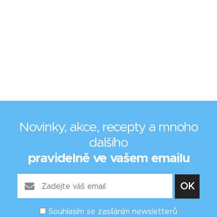
Novinky, akce, recepty a mnoho
dalšího
pravidelně ve vašem emailu
Souhlasím se zasíláním newsletterů