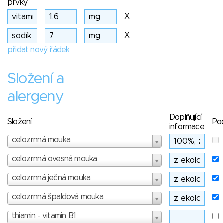
prvky
X
X
přidat nový řádek
Složení a
alergeny
Doplňující
Složení
Po
informace
celozrnná mouka
celozrnná ovesná mouka
celozrnná ječná mouka
celozrnná špaldová mouka
thiamin - vitamin B1