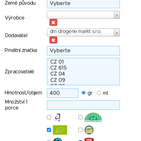
Země původu
Výrobce
Výrobce
Dodavatel
dm drogerie markt s.r.o.
Dodavatel
Privátní značka
Zpracovatelé
Hmotnost/objem
gr
ml
Množství 1
porce