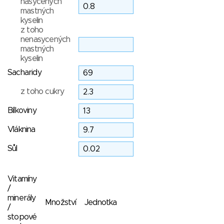
nasycených
mastných
kyselin
z toho
nenasycených
mastných
kyselin
Sacharidy
z toho cukry
Bílkoviny
Vláknina
Sůl
Vitamíny
/
minerály
Množství
Jednotka
/
stopové