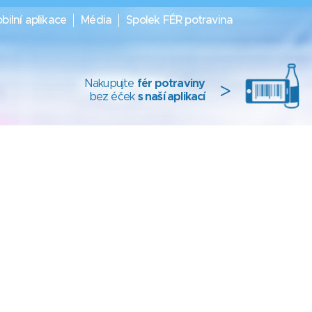
bilní aplikace
Média
Spolek FÉR potravina
Nakupujte
fér potraviny
>
bez éček
s naší aplikací