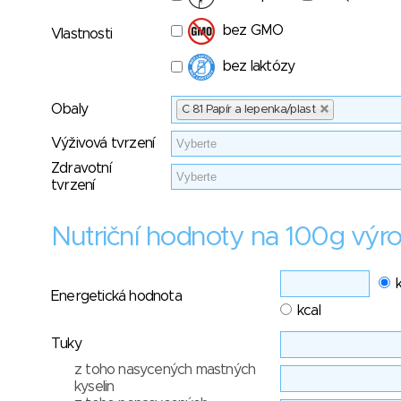
bez GMO
Vlastnosti
bez laktózy
Obaly
C 81 Papír a lepenka/plast
Výživová tvrzení
Zdravotní
tvrzení
Nutriční hodnoty na 100g výr
Energetická hodnota
kcal
Tuky
z toho nasycených mastných
kyselin