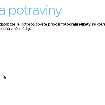
 potraviny
 databáze, je potřeba abyste
připojili fotografii etikety
, na kte
etelná změna údajů.