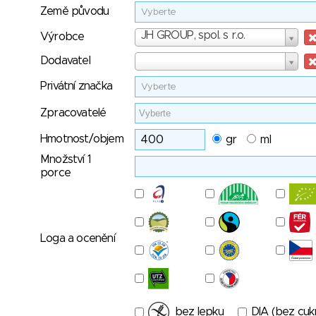
Země původu
Vyberte
Výrobce
JH GROUP, spol. s r.o.
Výrobce
Dodavatel
Dodavatel
Privátní značka
Vyberte
Zpracovatelé
Hmotnost/objem
gr
ml
Množství 1
porce
Loga a ocenění
bez lepku
DIA (bez cuk