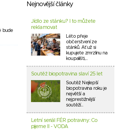
Nejnovější články
Jídlo ze stánku? I to můžete
reklamovat
ré bude
Léto přeje
občerstvení ze
stánků. Ať už si
kupujete zmrzlinu na
koupališti,…
Soutěž biopotravina slaví 25 let
Soutěž Nejlepší
biopotravina roku je
největší a
nejprestižnější
soutěží…
Letní seriál FÉR potraviny: Co
pijeme II - VODA