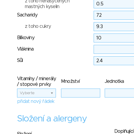
z toho nenasycených
mastných kyselin
Sacharidy
z toho cukry
Bílkoviny
Vláknina
Sůl
Vitamíny / minerály
Množství
Jednotka
/ stopové prvky
Vyberte
přidat nový řádek
Složení a alergeny
Doplňující