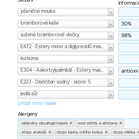
Složení
informac
pšeničná mouka
bramborová kaše
sušené bramborové vločky
E472 - Estery mono a diglyceridů mastných kyselin a, b, c, d, e, f - skóre: 1
kurkuma
E304 - Askorbylpalmitát - Estery mastných kyselin s kyselinou askorbovou - skóre: 1
E223 - Disiřičitan sodný - skóre: 5
jedlá sůl
přidat nový řádek
Alergeny
obiloviny obsahující lepek
oxid siřičitý a siřičitany
stopy arašídů
stopy lupiny (vlčího bobu)
stopy mléka