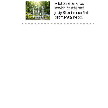
V létě saháme po
lahvích častěji než
jindy. Stolní, minerální,
pramenitá, nebo…