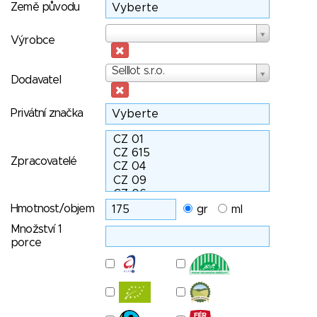
Země původu
Výrobce
Výrobce
Dodavatel
Selllot s.r.o.
Dodavatel
Privátní značka
Zpracovatelé
Hmotnost/objem
gr
ml
Množství 1
porce