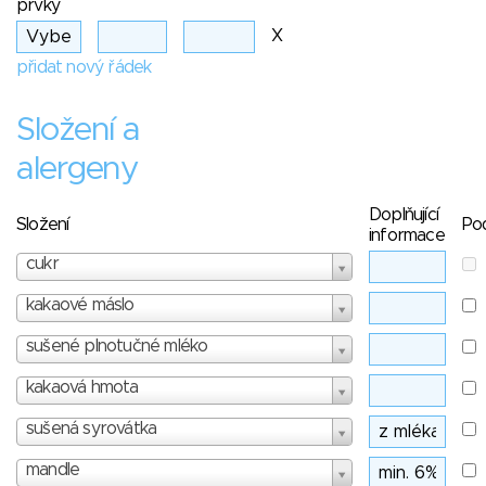
prvky
X
přidat nový řádek
Složení a
alergeny
Doplňující
Složení
Po
informace
cukr
kakaové máslo
sušené plnotučné mléko
kakaová hmota
sušená syrovátka
mandle