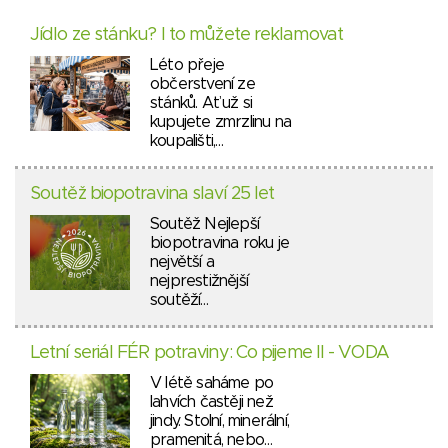
Jídlo ze stánku? I to můžete reklamovat
Léto přeje
občerstvení ze
stánků. Ať už si
kupujete zmrzlinu na
koupališti,…
Soutěž biopotravina slaví 25 let
Soutěž Nejlepší
biopotravina roku je
největší a
nejprestižnější
soutěží…
Letní seriál FÉR potraviny: Co pijeme II - VODA
V létě saháme po
lahvích častěji než
jindy. Stolní, minerální,
pramenitá, nebo…