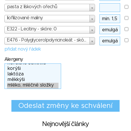
pasta z lískových ořechů
liofilizované maliny
E322 - Lecitiny - skóre: 0
E476 - Polyglycerolpolyricinoleát - skóre: 3
přidat nový řádek
Alergeny
Nejnovější články