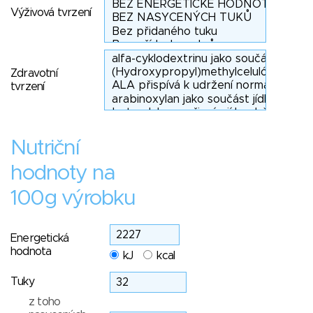
Výživová tvrzení
Zdravotní
tvrzení
Nutriční
hodnoty na
100g výrobku
Energetická
hodnota
kJ
kcal
Tuky
z toho