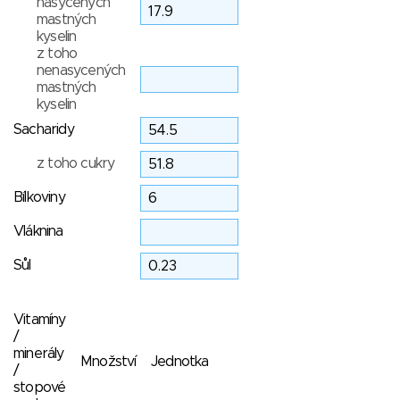
nasycených
mastných
kyselin
z toho
nenasycených
mastných
kyselin
Sacharidy
z toho cukry
Bílkoviny
Vláknina
Sůl
Vitamíny
/
minerály
Množství
Jednotka
/
stopové