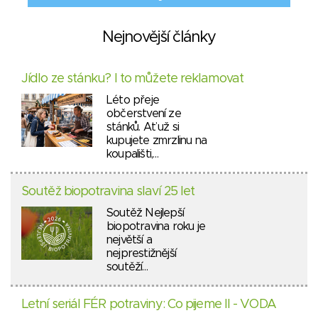
Nejnovější články
Jídlo ze stánku? I to můžete reklamovat
Léto přeje
občerstvení ze
stánků. Ať už si
kupujete zmrzlinu na
koupališti,…
Soutěž biopotravina slaví 25 let
Soutěž Nejlepší
biopotravina roku je
největší a
nejprestižnější
soutěží…
Letní seriál FÉR potraviny: Co pijeme II - VODA