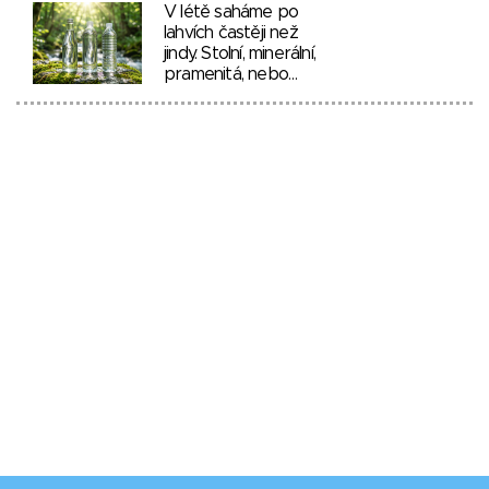
V létě saháme po
lahvích častěji než
jindy. Stolní, minerální,
pramenitá, nebo…