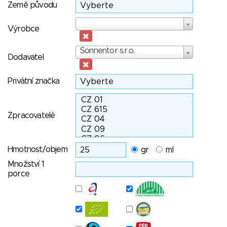
Země původu
Výrobce
Výrobce
Dodavatel
Sonnentor s.r.o.
Dodavatel
Privátní značka
Zpracovatelé
Hmotnost/objem
gr
ml
Množství 1
porce