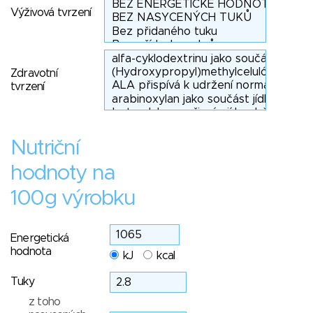
Výživová tvrzení
Zdravotní
tvrzení
Nutriční
hodnoty na
100g výrobku
Energetická
hodnota
kJ
kcal
Tuky
z toho