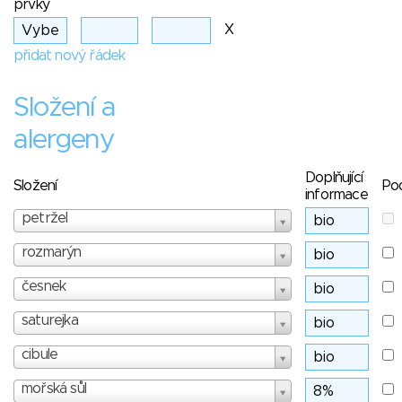
prvky
X
přidat nový řádek
Složení a
alergeny
Doplňující
Složení
Po
informace
petržel
rozmarýn
česnek
saturejka
cibule
mořská sůl