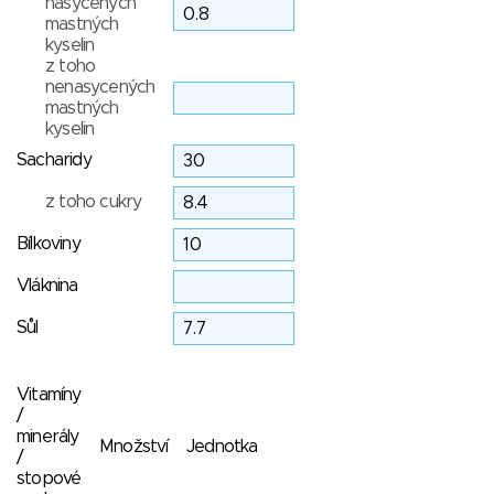
nasycených
mastných
kyselin
z toho
nenasycených
mastných
kyselin
Sacharidy
z toho cukry
Bílkoviny
Vláknina
Sůl
Vitamíny
/
minerály
Množství
Jednotka
/
stopové