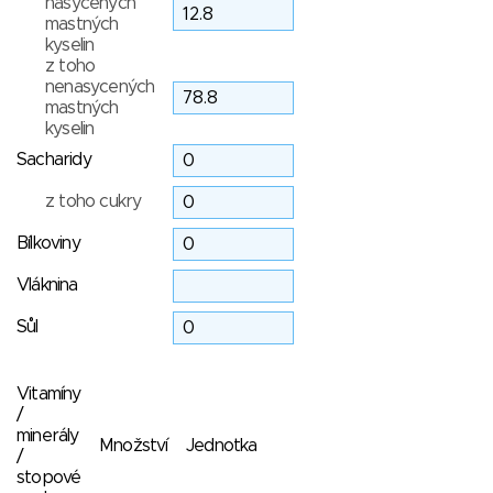
nasycených
mastných
kyselin
z toho
nenasycených
mastných
kyselin
Sacharidy
z toho cukry
Bílkoviny
Vláknina
Sůl
Vitamíny
/
minerály
Množství
Jednotka
/
stopové