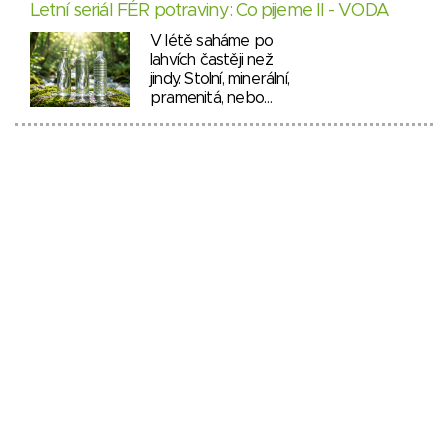
Letní seriál FÉR potraviny: Co pijeme II - VODA
V létě saháme po
lahvích častěji než
jindy. Stolní, minerální,
pramenitá, nebo…