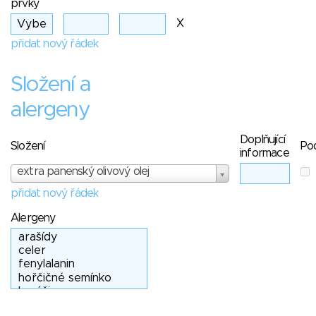
prvky
X
přidat nový řádek
Složení a
alergeny
Doplňující
Složení
Po
informace
extra panenský olivový olej
přidat nový řádek
Alergeny