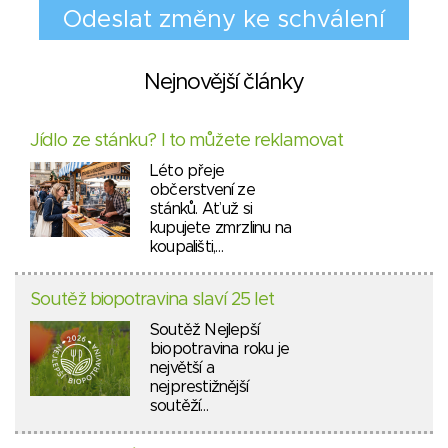
Nejnovější články
Jídlo ze stánku? I to můžete reklamovat
Léto přeje
občerstvení ze
stánků. Ať už si
kupujete zmrzlinu na
koupališti,…
Soutěž biopotravina slaví 25 let
Soutěž Nejlepší
biopotravina roku je
největší a
nejprestižnější
soutěží…