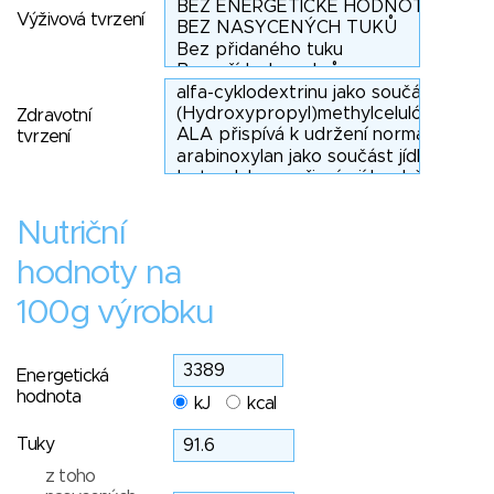
Výživová tvrzení
Zdravotní
tvrzení
Nutriční
hodnoty na
100g výrobku
Energetická
hodnota
kJ
kcal
Tuky
z toho