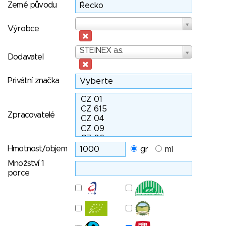
Země původu
Výrobce
Výrobce
Dodavatel
STEINEX a.s.
Dodavatel
Privátní značka
Zpracovatelé
Hmotnost/objem
gr
ml
Množství 1
porce