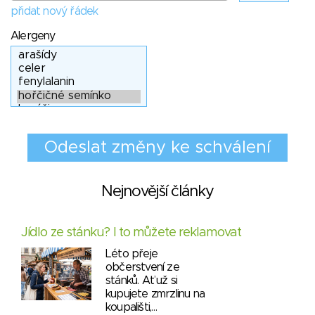
přidat nový řádek
Alergeny
Nejnovější články
Jídlo ze stánku? I to můžete reklamovat
Léto přeje
občerstvení ze
stánků. Ať už si
kupujete zmrzlinu na
koupališti,…