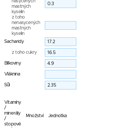
nasycených
mastných
kyselin
z toho
nenasycených
mastných
kyselin
Sacharidy
z toho cukry
Bílkoviny
Vláknina
Sůl
Vitamíny
/
minerály
Množství
Jednotka
/
stopové