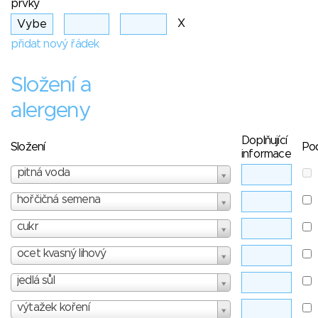
prvky
X
přidat nový řádek
Složení a
alergeny
Doplňující
Složení
Po
informace
pitná voda
hořčičná semena
cukr
ocet kvasný lihový
jedlá sůl
výtažek koření