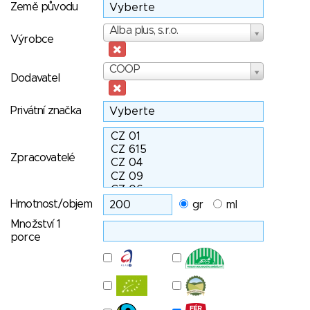
Země původu
Výrobce
Alba plus, s.r.o.
Výrobce
Dodavatel
COOP
Dodavatel
Privátní značka
Zpracovatelé
Hmotnost/objem
gr
ml
Množství 1
porce