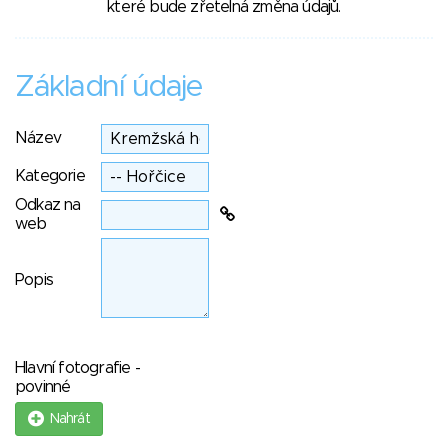
které bude zřetelná změna údajů.
Základní údaje
Název
Kategorie
Odkaz na
web
Popis
Hlavní fotografie -
povinné
Nahrát