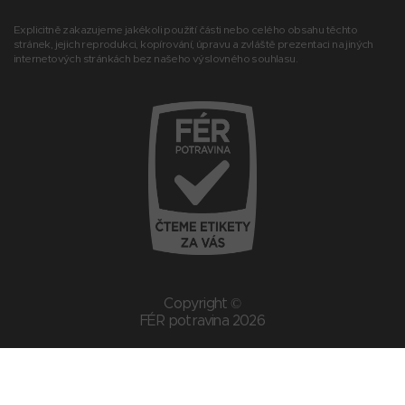
Explicitně zakazujeme jakékoli použití části nebo celého obsahu těchto
stránek, jejich reprodukci, kopírování, úpravu a zvláště prezentaci na jiných
internetových stránkách bez našeho výslovného souhlasu.
Copyright ©
FÉR potravina 2026