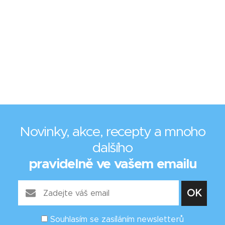
Novinky, akce, recepty a mnoho
dalšího
pravidelně ve vašem emailu
Souhlasím se zasíláním newsletterů