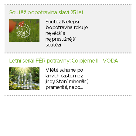
Soutěž biopotravina slaví 25 let
Soutěž Nejlepší
biopotravina roku je
největší a
nejprestižnější
soutěží…
Letní seriál FÉR potraviny: Co pijeme II - VODA
V létě saháme po
lahvích častěji než
jindy. Stolní, minerální,
pramenitá, nebo…