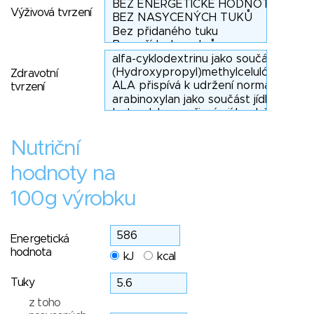
Výživová tvrzení
Zdravotní
tvrzení
Nutriční
hodnoty na
100g výrobku
Energetická
hodnota
kJ
kcal
Tuky
z toho