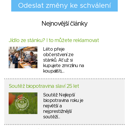
Nejnovější články
Jídlo ze stánku? I to můžete reklamovat
Léto přeje
občerstvení ze
stánků. Ať už si
kupujete zmrzlinu na
koupališti,…
Soutěž biopotravina slaví 25 let
Soutěž Nejlepší
biopotravina roku je
největší a
nejprestižnější
soutěží…