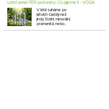
Letní seriál FÉR potraviny: Co pijeme II - VODA
V létě saháme po
lahvích častěji než
jindy. Stolní, minerální,
pramenitá, nebo…