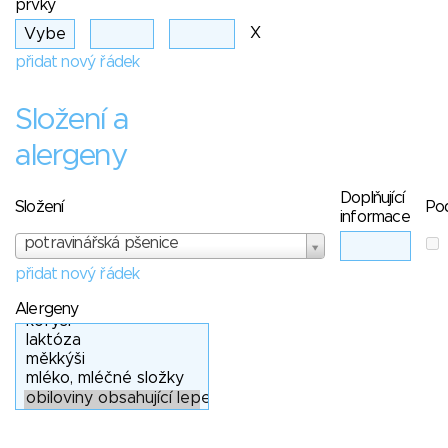
prvky
X
přidat nový řádek
Složení a
alergeny
Doplňující
Složení
Po
informace
potravinářská pšenice
přidat nový řádek
Alergeny