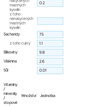
nasycených
mastných
kyselin
z toho
nenasycených
mastných
kyselin
Sacharidy
z toho cukry
Bílkoviny
Vláknina
Sůl
Vitamíny
/
minerály
Množství
Jednotka
/
stopové