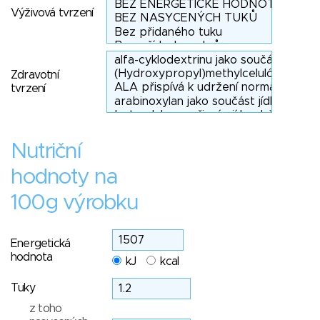
Výživová tvrzení
Zdravotní
tvrzení
Nutriční
hodnoty na
100g výrobku
Energetická
hodnota
kJ
kcal
Tuky
z toho