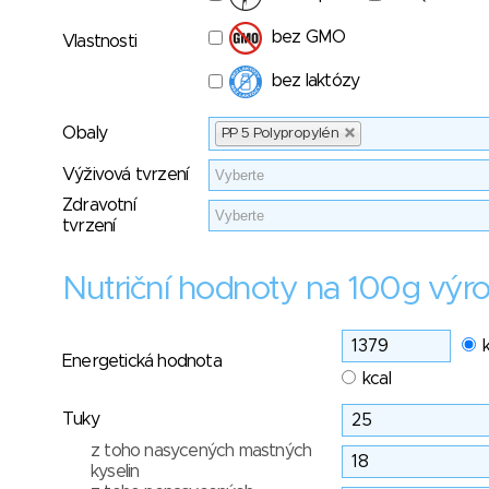
bez GMO
Vlastnosti
bez laktózy
Obaly
PP 5 Polypropylén
Výživová tvrzení
Zdravotní
tvrzení
Nutriční hodnoty na 100g výr
Energetická hodnota
kcal
Tuky
z toho nasycených mastných
kyselin