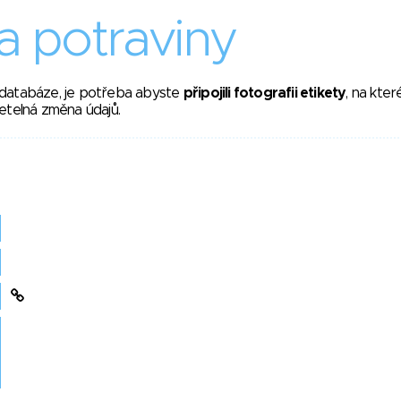
 potraviny
 databáze, je potřeba abyste
připojili fotografii etikety
, na kte
etelná změna údajů.