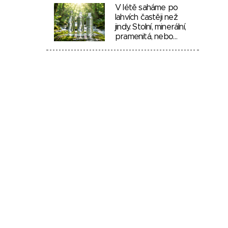
V létě saháme po
lahvích častěji než
jindy. Stolní, minerální,
pramenitá, nebo…