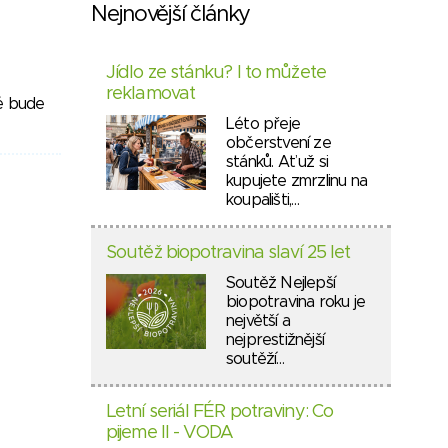
Nejnovější články
Jídlo ze stánku? I to můžete
reklamovat
ré bude
Léto přeje
občerstvení ze
stánků. Ať už si
kupujete zmrzlinu na
koupališti,…
Soutěž biopotravina slaví 25 let
Soutěž Nejlepší
biopotravina roku je
největší a
nejprestižnější
soutěží…
Letní seriál FÉR potraviny: Co
pijeme II - VODA