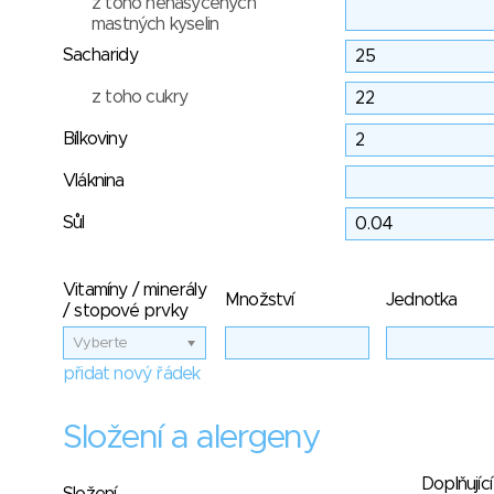
z toho nenasycených
mastných kyselin
Sacharidy
z toho cukry
Bílkoviny
Vláknina
Sůl
Vitamíny / minerály
Množství
Jednotka
/ stopové prvky
Vyberte
přidat nový řádek
Složení a alergeny
Doplňující