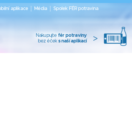
bilní aplikace
Média
Spolek FÉR potravina
Nakupujte
fér potraviny
>
bez éček
s naší aplikací