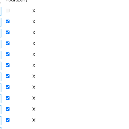
Podřazený
e
X
X
X
X
X
X
X
X
X
X
X