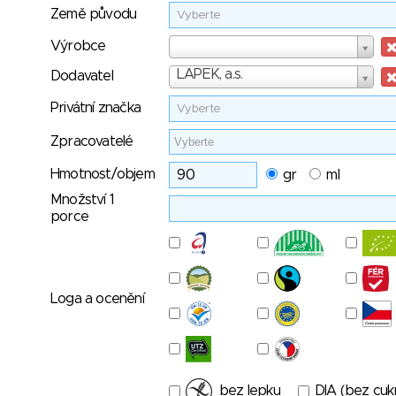
Země původu
Vyberte
Výrobce
Výrobce
Dodavatel
LAPEK, a.s.
Dodavatel
Privátní značka
Vyberte
Zpracovatelé
Hmotnost/objem
gr
ml
Množství 1
porce
Loga a ocenění
bez lepku
DIA (bez cuk