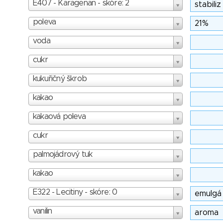
E407 - Karagenan - skóre: 2
poleva
voda
cukr
kukuřičný škrob
kakao
kakaová poleva
cukr
palmojádrový tuk
kakao
E322 - Lecitiny - skóre: 0
vanilin