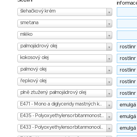
Složení
informac
šlehačkový krém
smetana
mléko
palmojádrový olej
kokosový olej
palmový olej
řepkový olej
plně ztužený palmojádrový olej
E471 - Mono a diglyceridy mastných kyselin - skóre: 1
E435 - Polyoxyethylensorbitanmonostearát - skóre: 2
E433 - Polyoxyethylensorbitanmonooleát - skóre: 2